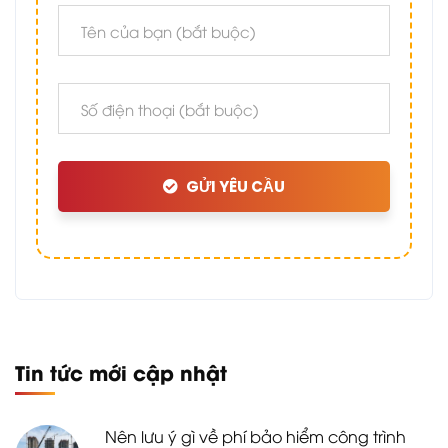
GỬI YÊU CẦU
Tin tức mới cập nhật
Nên lưu ý gì về phí bảo hiểm công trình