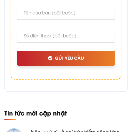
GỬI YÊU CẦU
Tin tức mới cập nhật
Nên lưu ý gì về phí bảo hiểm công trình