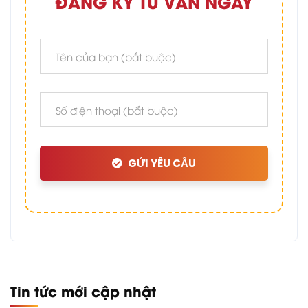
ĐĂNG KÝ TƯ VẤN NGAY
GỬI YÊU CẦU
Tin tức mới cập nhật