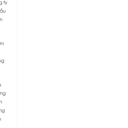
g ty
cầu
ận
ểm
ng
u
ững
h
ăng
n