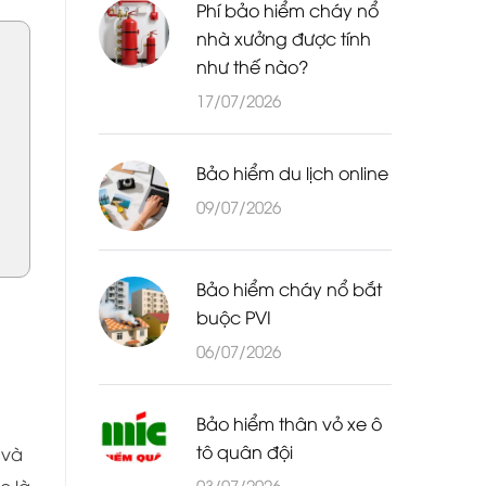
Phí bảo hiểm cháy nổ
nhà xưởng được tính
như thế nào?
17/07/2026
Bảo hiểm du lịch online
09/07/2026
Bảo hiểm cháy nổ bắt
buộc PVI
06/07/2026
Bảo hiểm thân vỏ xe ô
tô quân đội
 và
03/07/2026