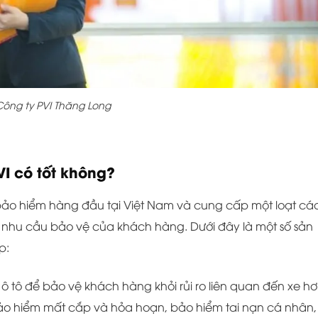
ông ty PVI Thăng Long
I có tốt không?
 bảo hiểm hàng đầu tại Việt Nam và cung cấp một loạt cá
hu cầu bảo vệ của khách hàng. Dưới đây là một số sản
p:
 tô để bảo vệ khách hàng khỏi rủi ro liên quan đến xe hơi
o hiểm mất cắp và hỏa hoạn, bảo hiểm tai nạn cá nhân,