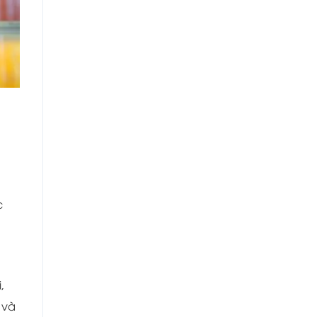
c
,
 và