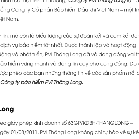
 hiểm có mặt trên thị trường,
Công ty PVI Thăng Long
tự hà
 Tổng Công ty Cổ phần Bảo hiểm Dầu khí Việt Nam – một t
iệt Nam.
y tín, mà còn là biểu tượng của sự đoàn kết và cam kết đ
ịch vụ bảo hiểm tốt nhất. Được thành lập và hoạt động
động và phát triển, PVI Thăng Long đã và đang đóng vai t
bảo hiểm vững mạnh và đáng tin cậy cho cộng đồng. Do 
được phép các bạn những thông tin về các sản phẩm nổi 
Công ty bảo hiểm PVI Thăng Long.
 Long
theo giấy phép kinh doanh số 63GP/KDBH-THANGLONG –
gày 01/08/2011. PVI Thăng Long không chỉ tự hào về sự kế