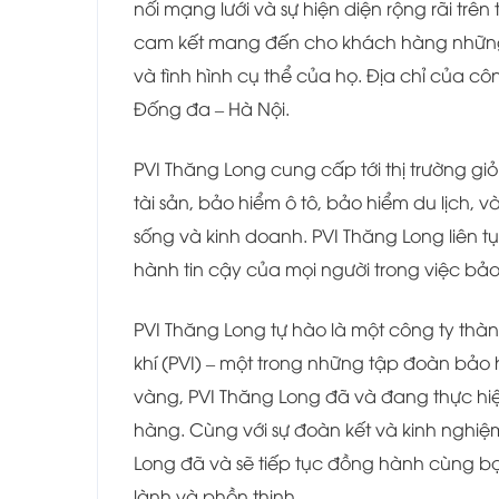
nối mạng lưới và sự hiện diện rộng rãi tr
cam kết mang đến cho khách hàng những 
và tình hình cụ thể của họ. Địa chỉ của cô
Đống đa – Hà Nội.
PVI Thăng Long cung cấp tới thị trường 
tài sản, bảo hiểm ô tô, bảo hiểm du lịch
sống và kinh doanh. PVI Thăng Long liên t
hành tin cậy của mọi người trong việc bảo 
PVI Thăng Long tự hào là một công ty thà
khí (PVI) – một trong những tập đoàn bảo 
vàng, PVI Thăng Long đã và đang thực hi
hàng. Cùng với sự đoàn kết và kinh nghiệ
Long đã và sẽ tiếp tục đồng hành cùng bạn
lành và phồn thịnh.