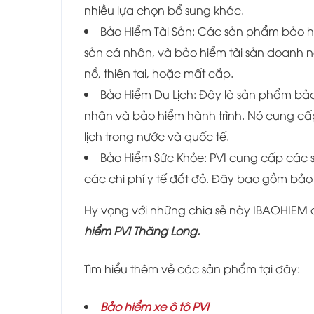
nhiều lựa chọn bổ sung khác.
Bảo Hiểm Tài Sản: Các sản phẩm bảo h
sản cá nhân, và bảo hiểm tài sản doanh ng
nổ, thiên tai, hoặc mất cắp.
Bảo Hiểm Du Lịch: Đây là sản phẩm bảo
nhân và bảo hiểm hành trình. Nó cung c
lịch trong nước và quốc tế.
Bảo Hiểm Sức Khỏe: PVI cung cấp các 
các chi phí y tế đắt đỏ. Đây bao gồm bảo
Hy vọng với những chia sẻ này IBAOHIEM 
hiểm PVI Thăng Long.
Tìm hiểu thêm về các sản phẩm tại đây:
Bảo hiểm xe ô tô PVI