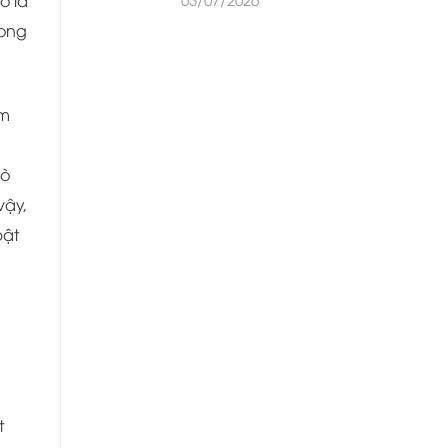
o là
rong
em
rò
vậy,
bật
t