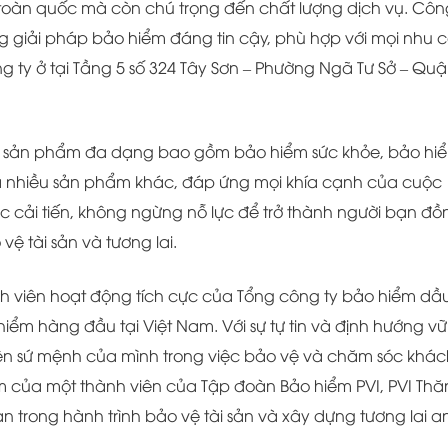
ên toàn quốc mà còn chú trọng đến chất lượng dịch vụ. Côn
giải pháp bảo hiểm đáng tin cậy, phù hợp với mọi nhu 
ng ty ở tại Tầng 5 số 324 Tây Sơn – Phường Ngã Tư Sở – Qu
giỏ sản phẩm đa dạng bao gồm bảo hiểm sức khỏe, bảo hi
, và nhiều sản phẩm khác, đáp ứng mọi khía cạnh của cuộc
ục cải tiến, không ngừng nỗ lực để trở thành người bạn đồ
vệ tài sản và tương lai.
nh viên hoạt động tích cực của Tổng công ty bảo hiểm dầ
hiểm hàng đầu tại Việt Nam. Với sự tự tin và định hướng v
ện sứ mệnh của mình trong việc bảo vệ và chăm sóc khác
m của một thành viên của Tập đoàn Bảo hiểm PVI, PVI Th
 trong hành trình bảo vệ tài sản và xây dựng tương lai a