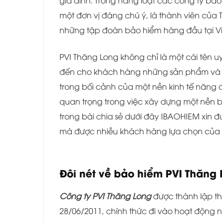
gia đình. Trong hàng loạt các công ty bảo
một đơn vị đáng chú ý, là thành viên của
những tập đoàn bảo hiểm hàng đầu tại V
PVI Thăng Long không chỉ là một cái tên u
đến cho khách hàng những sản phẩm và d
trong bối cảnh của một nền kinh tế năng 
quan trọng trong việc xây dựng một nền 
trong bài chia sẻ dưới đây IBAOHIEM xin 
mà được nhiều khách hàng lựa chọn của
Đôi nét về bảo hiểm PVI Thăng
Công ty PVI Thăng Long
được thành lập 
28/06/2011, chính thức đi vào hoạt động n