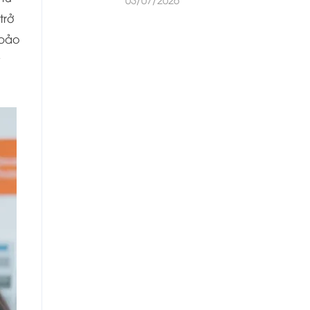
trở
 bảo
y