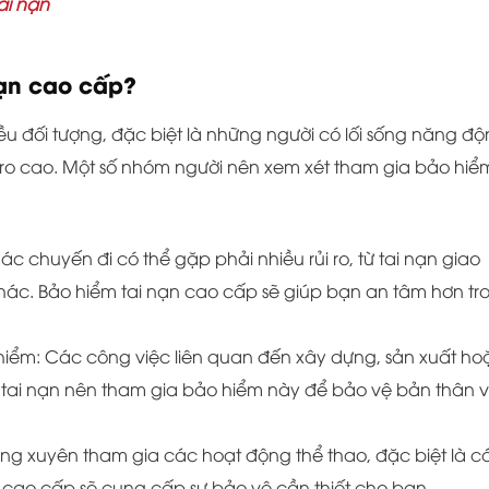
ai nạn
nạn cao cấp?
ều đối tượng, đặc biệt là những người có lối sống năng đ
i ro cao. Một số nhóm người nên xem xét tham gia bảo hiể
c chuyến đi có thể gặp phải nhiều rủi ro, từ tai nạn giao
c. Bảo hiểm tai nạn cao cấp sẽ giúp bạn an tâm hơn tr
hiểm: Các công việc liên quan đến xây dựng, sản xuất ho
tai nạn nên tham gia bảo hiểm này để bảo vệ bản thân 
ờng xuyên tham gia các hoạt động thể thao, đặc biệt là c
 cao cấp sẽ cung cấp sự bảo vệ cần thiết cho bạn.