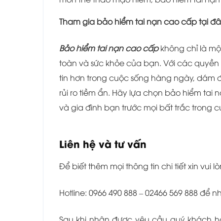
Tham gia bảo hiểm tai nạn cao cấp tại đ
Bảo hiểm tai nạn cao cấp
không chỉ là mộ
toàn và sức khỏe của bạn. Với các quyền lợi
tin hơn trong cuộc sống hàng ngày, dám đ
rủi ro tiềm ẩn. Hãy lựa chọn bảo hiểm ta
và gia đình bạn trước mọi bất trắc trong 
Liên hệ và tư vấn
Để biết thêm mọi thông tin chi tiết xin vui lò
Hotline: 0966 490 888 – 02466 569 888 để 
Sau khi nhận được yêu cầu quý khách hà