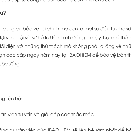
âu?
t công cụ bảo vệ tài chính mà còn là một sự đầu tư cho s
 vượt trội và sự hỗ trợ tài chính đáng tin cậy, bạn có thể 
ối diện với những thử thách mà không phải lo lắng về nh
i nạn cao cấp ngay hôm nay tại IBAOHIEM để bảo vệ bản t
cuộc sống.
ng liên hệ:
nhân viên tư vấn và giải đáp các thắc mắc.
ng tư vấn viên của IBAOHIEM sẽ liên hệ sớm nhất để hỗ