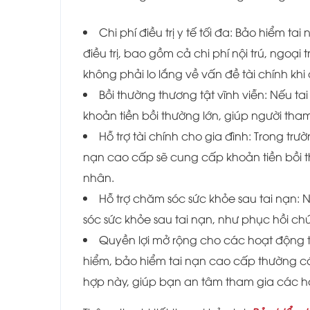
Chi phí điều trị y tế tối đa: Bảo hiểm t
điều trị, bao gồm cả chi phí nội trú, ngoạ
không phải lo lắng về vấn đề tài chính khi 
Bồi thường thương tật vĩnh viễn: Nếu ta
khoản tiền bồi thường lớn, giúp người tham
Hỗ trợ tài chính cho gia đình: Trong tr
nạn cao cấp sẽ cung cấp khoản tiền bồi th
nhân.
Hỗ trợ chăm sóc sức khỏe sau tai nạn
sóc sức khỏe sau tai nạn, như phục hồi chức
Quyền lợi mở rộng cho các hoạt động 
hiểm, bảo hiểm tai nạn cao cấp thường c
hợp này, giúp bạn an tâm tham gia các hoạ