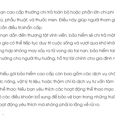
ai nạn cao cấp thường chi trả toàn bộ hoặc phần lớn chi phí
i trú, phẫu thuật, và thuốc men. Điều này giúp người tham g
cần điều trị khẩn cấp.
i nạn dẫn đến thương tật vĩnh viễn, bảo hiểm sẽ chi trả một
 gia có thể tiếp tục duy trì cuộc sống và vượt qua khó khă
ường hợp không may xảy ra tử vong do tai nạn, bảo hiểm tai
ường cho người thụ hưởng, hỗ trợ tài chính cho gia đình 
: Nhiều gói bảo hiểm cao cấp còn bao gồm các dịch vụ c
 năng, vật lý trị liệu, hoặc thậm chí là dịch vụ tư vấn tâm 
thể thao: Nếu bạn yêu thích các hoạt động thể thao mạo
ó các điều khoản bổ sung để bảo vệ bạn trong những trư
t động yêu thích mà không phải lo lắng về rủi ro.