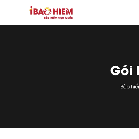
Gói 
Bảo hiể