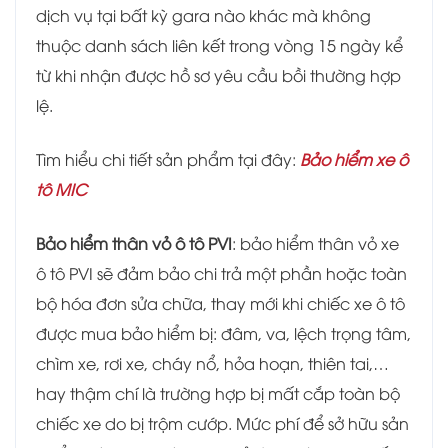
dịch vụ tại bất kỳ gara nào khác mà không
thuộc danh sách liên kết trong vòng 15 ngày kể
từ khi nhận được hồ sơ yêu cầu bồi thường hợp
lệ.
Tìm hiểu chi tiết sản phẩm tại đây:
Bảo hiểm xe ô
tô MIC
Bảo hiểm thân vỏ ô tô PVI
: bảo hiểm thân vỏ xe
ô tô PVI sẽ đảm bảo chi trả một phần hoặc toàn
bộ hóa đơn sửa chữa, thay mới khi chiếc xe ô tô
được mua bảo hiểm bị: đâm, va, lệch trọng tâm,
chìm xe, rơi xe, cháy nổ, hỏa hoạn, thiên tai,…
hay thậm chí là trường hợp bị mất cắp toàn bộ
chiếc xe do bị trộm cướp. Mức phí để sở hữu sản