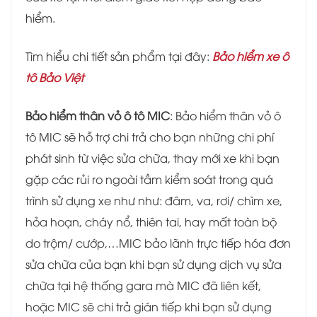
hiểm.
Tìm hiểu chi tiết sản phẩm tại đây:
Bảo hiểm xe ô
tô Bảo Việt
Bảo hiểm thân vỏ ô tô MIC
: Bảo hiểm thân vỏ ô
tô MIC sẽ hỗ trợ chi trả cho bạn những chi phí
phát sinh từ việc sửa chữa, thay mới xe khi bạn
gặp các rủi ro ngoài tầm kiểm soát trong quá
trình sử dụng xe như như: đâm, va, rơi/ chìm xe,
hỏa hoạn, cháy nổ, thiên tai, hay mất toàn bộ
do trộm/ cướp,…MIC bảo lãnh trực tiếp hóa đơn
sửa chữa của bạn khi bạn sử dụng dịch vụ sửa
chữa tại hệ thống gara mà MIC đã liên kết,
hoặc MIC sẽ chi trả gián tiếp khi bạn sử dụng