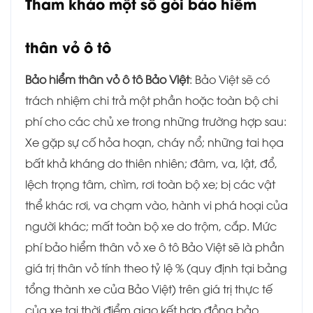
Tham khảo một số gói bảo hiểm
thân vỏ ô tô
Bảo hiểm thân vỏ ô tô Bảo Việt
: Bảo Việt sẽ có
trách nhiệm chi trả một phần hoặc toàn bộ chi
phí cho các chủ xe trong những trường hợp sau:
Xe gặp sự cố hỏa hoạn, cháy nổ; những tai họa
bất khả kháng do thiên nhiên; đâm, va, lật, đổ,
lệch trọng tâm, chìm, rơi toàn bộ xe; bị các vật
thể khác rơi, va chạm vào, hành vi phá hoại của
người khác; mất toàn bộ xe do trộm, cắp. Mức
phí bảo hiểm thân vỏ xe ô tô Bảo Việt sẽ là phần
giá trị thân vỏ tính theo tỷ lệ % (quy định tại bảng
tổng thành xe của Bảo Việt) trên giá trị thực tế
của xe tại thời điểm giao kết hợp đồng bảo