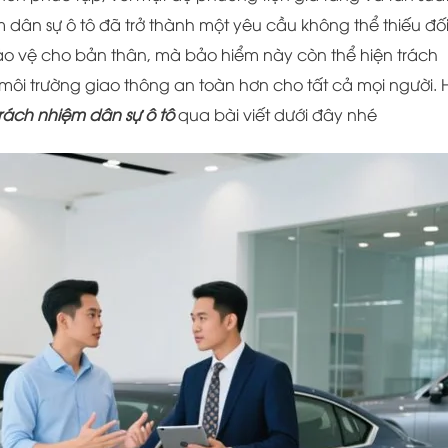
dân sự ô tô đã trở thành một yêu cầu không thể thiếu đối
ảo vệ cho bản thân, mà bảo hiểm này còn thể hiện trách
 môi trường giao thông an toàn hơn cho tất cả mọi người.
rách nhiệm dân sự ô tô
qua bài viết dưới đây nhé