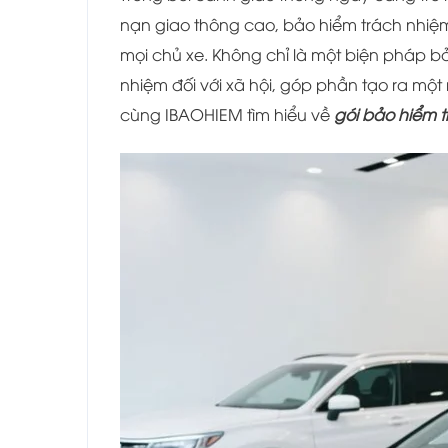
nạn giao thông cao, bảo hiểm trách nhiệm 
mọi chủ xe. Không chỉ là một biện pháp b
nhiệm đối với xã hội, góp phần tạo ra một
cùng IBAOHIEM tìm hiểu về
gói
b
ảo hiểm t