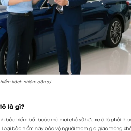
 hiểm trách nhiệm dân sự
ô là gì?
hình bảo hiểm bắt buộc mà mọi chủ sở hữu xe ô tô phải th
. Loại bảo hiểm này bảo vệ người tham gia giao thông khỏ