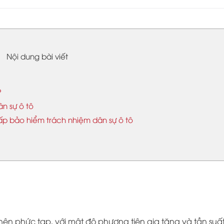
Nội dung bài viết
?
n sự ô tô
ấp bảo hiểm trách nhiệm dân sự ô tô
ên phức tạp, với mật độ phương tiện gia tăng và tần suất