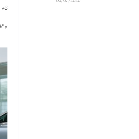
 với
 Hãy