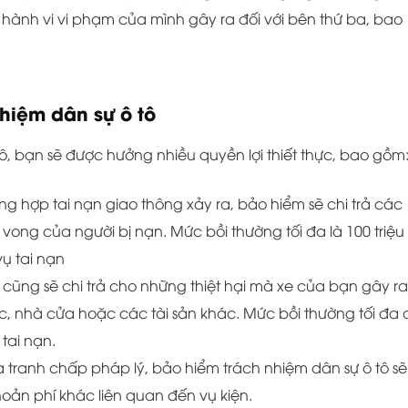
 hành vi vi phạm của mình gây ra đối với bên thứ ba, bao
hiệm dân sự ô tô
ô, bạn sẽ được hưởng nhiều quyền lợi thiết thực, bao gồm
ờng hợp tai nạn giao thông xảy ra, bảo hiểm sẽ chi trả các
vong của người bị nạn. Mức bồi thường tối đa là 100 triệu
vụ tai nạn
ểm cũng sẽ chi trả cho những thiệt hại mà xe của bạn gây ra
c, nhà cửa hoặc các tài sản khác. Mức bồi thường tối đa 
 tai nạn.
ra tranh chấp pháp lý, bảo hiểm trách nhiệm dân sự ô tô sẽ
khoản phí khác liên quan đến vụ kiện.