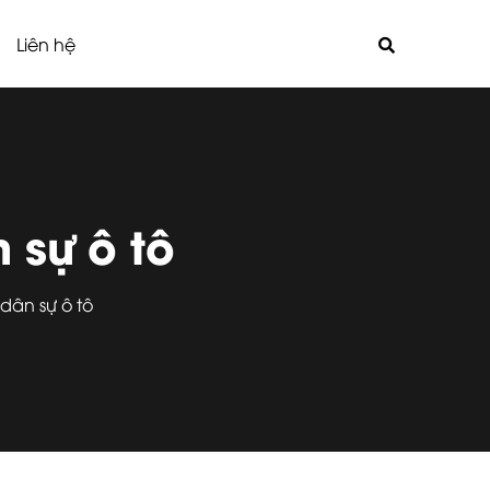
Liên hệ
 sự ô tô
dân sự ô tô