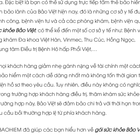
ặc biệt là bạn có thể sử dụng trực tiếp tấm thẻ bảo hiê
 bảo lãnh của Bảo Việt hiện nay, đó là những cơ sở y tế đ
̣nh công, bệnh viện tư và cả các phòng khám, bệnh viện q
c khỏe Bảo Việt
, có thể kể đến một số cơ sở y tế như: Bệnh 
Phòng khám Đa khoa Việt Hàn, Vinmec, Thu Cúc, Hồng Ngọc,
ung tâm Điều trị Bệnh Hô hấp Phổi Việt,…
́p mọi khách hàng giảm nhẹ gánh nặng về tài chính một cá
i bảo hiểm một cách dễ dàng nhất mà không tốn thời gian 
iện hồ sơ theo yêu cầu. Tuy nhiên, điều này không có nghĩa
 trong trường hợp khách hàng điều trị, thăm khám sức khỏe 
rường hợp này, Bảo Việt sẽ đảm bảo chi trả với thời hạn tr
 cầu bồi thường hợp lệ từ phía khách hàng.
BAOHIEM đã giúp các bạn hiểu hơn về
gói sức khỏe Bảo V