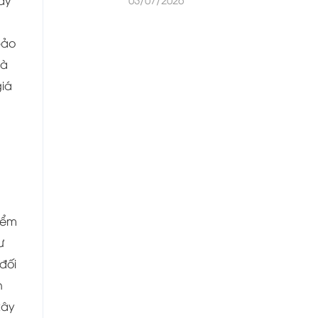
hay
bảo
à
iá
iểm
ư
đối
n
xây