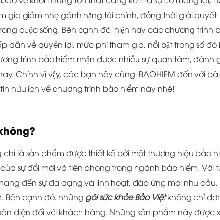
c bảo vệ khỏi những tổn thất đáng kể mà sự cố mang lại, 
m gia giảm nhẹ gánh nặng tài chính, đồng thời giải quyết
ong cuộc sống. Bên cạnh đó, hiện nay các chương trình 
 dẫn về quyền lợi, mức phí tham gia, nổi bật trong số đó l
ơng trình bảo hiểm nhận được nhiều sự quan tâm, đánh g
y. Chính vì vậy, các bạn hãy cùng IBAOHIEM đến với bài
in hữu ích về chương trình bảo hiểm này nhé!
t không?
 chỉ là sản phẩm được thiết kế bởi một thương hiệu bảo h
của sự đổi mới và tiên phong trong ngành bảo hiểm. Với t
 mang đến sự đa dạng và linh hoạt, đáp ứng mọi nhu cầu, 
. Bên cạnh đó, những
gói sức khỏe Bảo Việt
không chỉ đơ
n diện đối với khách hàng. Những sản phẩm này được 