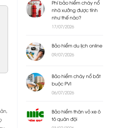
Phí bảo hiểm cháy nổ
nhà xưởng được tính
như thế nào?
17/07/2026
Bảo hiểm du lịch online
09/07/2026
Bảo hiểm cháy nổ bắt
buộc PVI
06/07/2026
sản,
Bảo hiểm thân vỏ xe ô
tô quân đội
ọ
03/07/2026