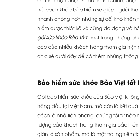
có thể nhận được sự hỗ trợ tài chính, đượ
nói cách khác bảo hiểm sẽ giúp người tha
nhanh chóng hơn những sự cố, khó khăn tr
hiểm được thiết kế vô cùng đa dạng và hấp
gói sức khỏe Bảo Việt
– một trong những chư
cao của nhiều khách hàng tham gia hiện na
chia sẻ dưới đây để có thêm những thông t
Bảo hiểm sức khỏe Bảo Việt tố
Gói bảo hiểm sức khỏe của Bảo Việt không
hàng đầu tại Việt Nam, mà còn là kết quả 
cách là nhà tiên phong, chúng tôi tự hào
tượng của khách hàng tham gia bảo hiểm
giản là sản phẩm, mà là một trải nghiệm toà