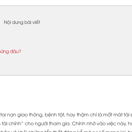
Nội dung bài viết
những đâu?
tai nạn giao thông, bệnh tật, hay thậm chí là mất mát tài 
 tài chính” cho người tham gia. Chính nhờ vào việc này, h