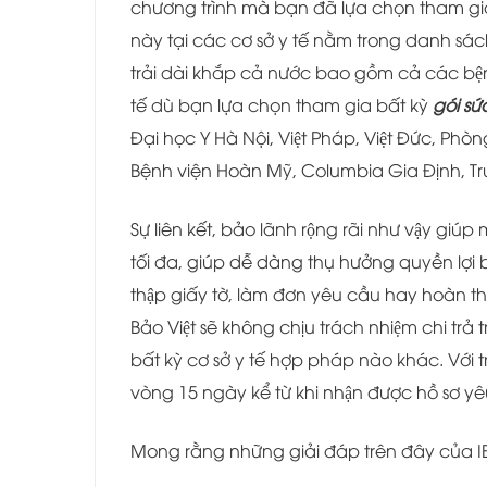
chương trình mà bạn đã lựa chọn tham gia. Đ
này tại các cơ sở y tế nằm trong danh sách
trải dài khắp cả nước bao gồm cả các bê
tế dù bạn lựa chọn tham gia bất kỳ
gói sứ
Đại học Y Hà Nội, Việt Pháp, Việt Đức, 
Bệnh viện Hoàn Mỹ, Columbia Gia Định, Tr
Sự liên kết, bảo lãnh rộng rãi như vậy giu
tối đa, giúp dễ dàng thụ hưởng quyền lợ
thập giấy tờ, làm đơn yêu cầu hay hoàn th
Bảo Việt sẽ không chịu trách nhiệm chi trả
bất kỳ cơ sở y tế hợp pháp nào khác. Với t
vòng 15 ngày kể từ khi nhận được hồ sơ yêu
Mong rằng những giải đáp trên đây của I