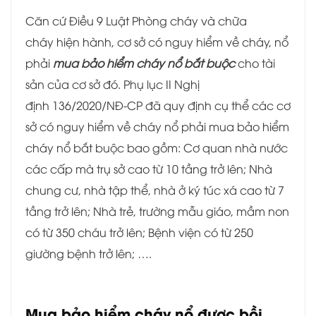
Căn cứ Điều 9 Luật Phòng cháy và chữa
cháy hiện hành, cơ sở có nguy hiểm về cháy, nổ
phải
mua bảo hiểm cháy nổ bắt buộc
cho tài
sản của cơ sở đó. Phụ lục II Nghị
định 136/2020/NĐ-CP đã quy định cụ thể các cơ
sở có nguy hiểm về cháy nổ phải mua bảo hiểm
cháy nổ bắt buộc bao gồm: Cơ quan nhà nước
các cấp mà trụ sở cao từ 10 tầng trở lên; Nhà
chung cư, nhà tập thể, nhà ở ký túc xá cao từ 7
tầng trở lên; Nhà trẻ, trường mẫu giáo, mầm non
có từ 350 cháu trở lên; Bệnh viện có từ 250
giường bệnh trở lên; ….
Mua bảo hiểm cháy nổ được bồi