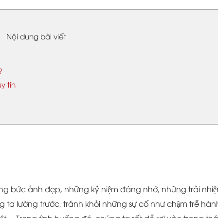
Nội dung bài viết
?
y tín
g bức ảnh đẹp, những kỷ niệm đáng nhớ, những trải nhiê
úng ta lường trước, tránh khỏi những sự cố như chậm trễ hành