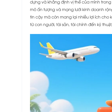
dựng và khẳng định vị thế của mình tron
mô ấn tượng và mạng lưới kinh doanh rộng 
tin cậy mà còn mang lại nhiều lợi ích cho 
từ con người, tài sản, tài chính đến kỹ thuâ