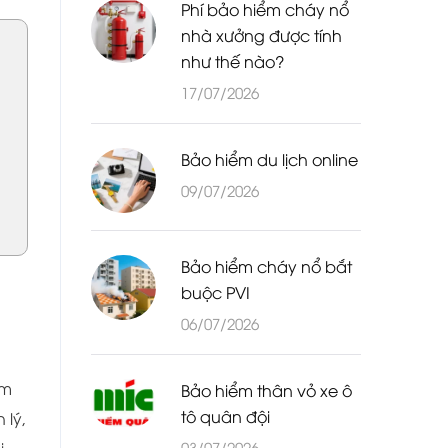
Phí bảo hiểm cháy nổ
nhà xưởng được tính
như thế nào?
17/07/2026
Bảo hiểm du lịch online
09/07/2026
Bảo hiểm cháy nổ bắt
buộc PVI
06/07/2026
̣m
Bảo hiểm thân vỏ xe ô
tô quân đội
 lý,
03/07/2026