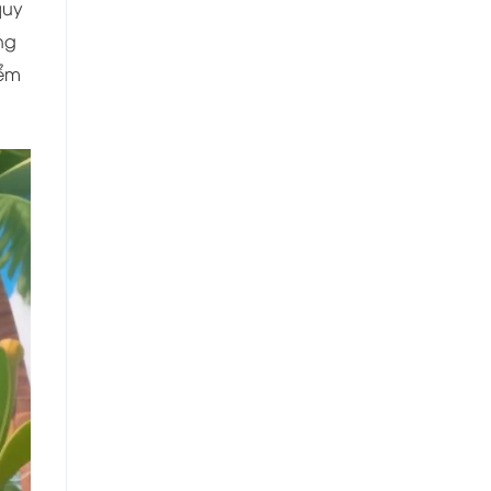
quy
ng
ểm