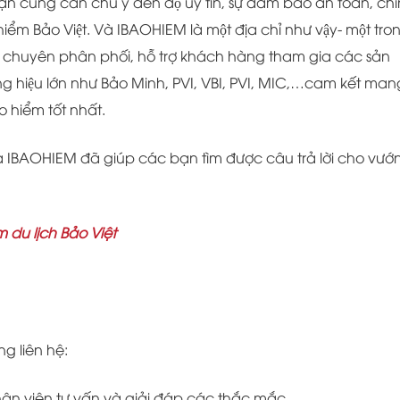
̣n cũng cần chú ý đến độ uy tín, sự đảm bảo an toàn, chi
ểm Bảo Việt. Và IBAOHIEM là một địa chỉ như vậy- một tro
chuyên phân phối, hỗ trợ khách hàng tham gia các sản
hương hiệu lớn như Bảo Minh, PVI, VBI, PVI, MIC,…cam kết man
 hiểm tốt nhất.
IBAOHIEM đã giúp các bạn tìm được câu trả lời cho vướ
 du lịch Bảo Việt
ng liên hệ:
nhân viên tư vấn và giải đáp các thắc mắc.