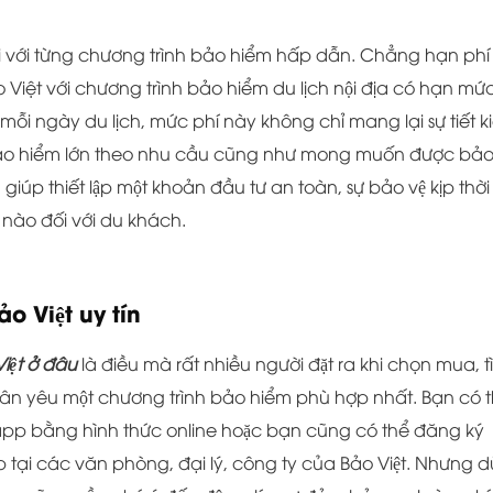
đãi với từng chương trình bảo hiểm hấp dẫn. Chẳng hạn phí
với chương trình bảo hiểm du lịch nội địa có hạn mứ
ồng mỗi ngày du lịch, mức phí này không chỉ mang lại sự tiết 
o hiểm lớn theo nhu cầu cũng như mong muốn được bảo 
giúp thiết lập một khoản đầu tư an toàn, sự bảo vệ kịp thời
nào đối với du khách.
o Việt uy tín
iệt ở đâu
là điều mà rất nhiều người đặt ra khi chọn mua, t
ân yêu một chương trình bảo hiểm phù hợp nhất. Bạn có t
pp bằng hình thức online hoặc bạn cũng có thể đăng ký
́p tại các văn phòng, đại lý, công ty của Bảo Việt. Nhưng d