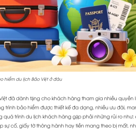
 hiểm du lịch Bảo Việt ở đâu
 Việt đã dành tặng cho khách hàng tham gia nhiều quyền lơ
rình bảo hiểm được thiết kế đa dạng, nhiều ưu đãi, m
g quá trình du lịch khách hàng gặp phải những rủi ro như:
̣p sự cố, giấy tờ thông hành hay tiền mang theo bị mất, nh