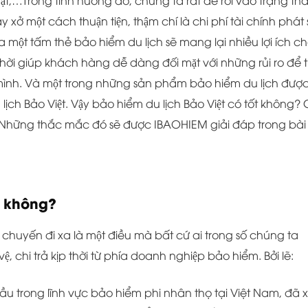
̣t,…Trong tình huống đó, chúng ta rất dễ rơi vào trạng thá
 xở một cách thuận tiện, thậm chí là chi phí tài chính phát
 một tấm thẻ bảo hiểm du lịch sẽ mang lại nhiều lợi ích c
ời giúp khách hàng dễ dàng đối mặt với những rủi ro để t
ình. Và một trong những sản phẩm bảo hiểm du lịch đượ
lịch Bảo Việt. Vậy bảo hiểm du lịch Bảo Việt có tốt không? 
Những thắc mắc đó sẽ được IBAOHIEM giải đáp trong bài
ốt không?
chuyến đi xa là một điều mà bất cứ ai trong số chúng ta
 chi trả kịp thời từ phía doanh nghiệp bảo hiểm. Bởi lẽ:
ầu trong lĩnh vực bảo hiểm phi nhân thọ tại Việt Nam, đã 