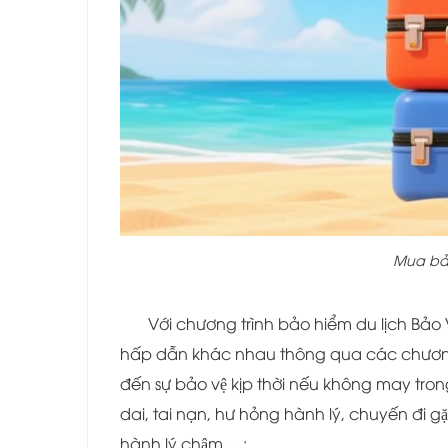
Mua bảo
Với chương trình bảo hiểm du lịch Bảo
hấp dẫn khác nhau thông qua các chương t
đến sự bảo vệ kịp thời nếu không may tron
dai, tai nạn, hư hỏng hành lý, chuyến đi gă
hành lý chậm,…;