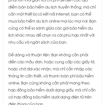
điểm bán bảo hiểm du lịch truyền thống, mà chỉ
cần một thiết bị có kết nối internet, bạn có thể
mua bảo hiểm du lịch online mọi lúc mọi nơi. Bạn
cũng có thể so sánh giữa các gói bảo hiểm du
lịch khác nhau để chọn ra cái phù hợp nhất với
nhu cầu và ngân sách của bạn.
Dễ dàng và thuận tiện: Bạn không cần phải
điền các mẫu đơn, hoặc cung cấp các giấy tờ,
hoặc chờ đợi xác nhận, mà chỉ cần nhập các
thông tin cần thiết, và thanh toán phí bảo hiểm
online. Bạn cũng không cần phải mang theo
hợp đồng bảo hiểm dưới dạng giấy, mà chỉ cần
có hợp đồng bảo hiểm dưới dạng điện tử trên
điện thoại của bạn.