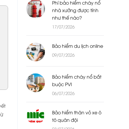
Phí bảo hiểm cháy nổ
nhà xưởng được tính
như thế nào?
17/07/2026
Bảo hiểm du lịch online
09/07/2026
Bảo hiểm cháy nổ bắt
buộc PVI
06/07/2026
yết
Bảo hiểm thân vỏ xe ô
từ
tô quân đội
03/07/2026