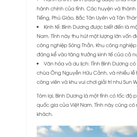
hành chính của tỉnh. Các huyện và thành
Tiếng, Phú Giáo, Bắc Tân Uyên và Tân Thà
Kinh tế: Bình Dương được biết đến là 
Nam. Tỉnh này thu hút một lượng lớn vốn 
công nghiệp Sóng Thần, Khu công nghiệp 
đáng kể vào tăng trưởng kinh tế của cả n
Văn hóa và du lịch: Tỉnh Bình Dương có 
chùa Ông Nguyễn Hữu Cảnh, và nhiều lễ h
công viên và khu vui chơi giải trí như Su
Tóm lại, Bình Dương là một tỉnh có tốc độ
quốc gia của Việt Nam. Tỉnh này cũng có
khách.