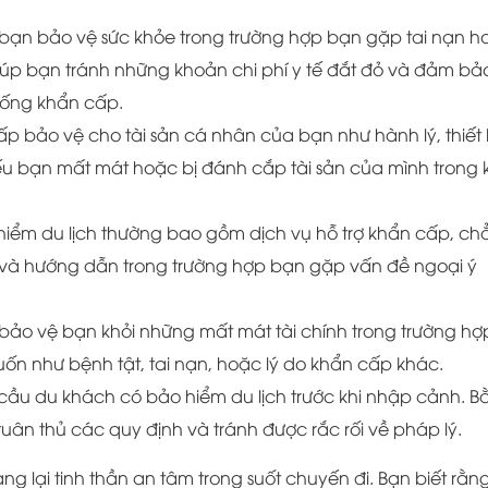
p bạn bảo vệ sức khỏe trong trường hợp bạn gặp tai nạn h
giúp bạn tránh những khoản chi phí y tế đắt đỏ và đảm bả
huống khẩn cấp.
ấp bảo vệ cho tài sản cá nhân của bạn như hành lý, thiết 
u bạn mất mát hoặc bị đánh cắp tài sản của mình trong k
 hiểm du lịch thường bao gồm dịch vụ hỗ trợ khẩn cấp, c
n, và hướng dẫn trong trường hợp bạn gặp vấn đề ngoại ý
 bảo vệ bạn khỏi những mất mát tài chính trong trường hợ
uốn như bệnh tật, tai nạn, hoặc lý do khẩn cấp khác.
 cầu du khách có bảo hiểm du lịch trước khi nhập cảnh. B
n thủ các quy định và tránh được rắc rối về pháp lý.
ang lại tinh thần an tâm trong suốt chuyến đi. Bạn biết rằn