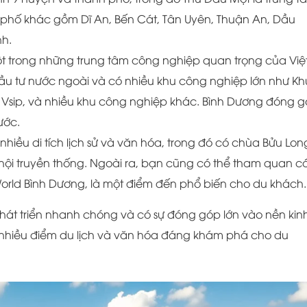
 phố khác gồm Dĩ An, Bến Cát, Tân Uyên, Thuận An, Dầu
nh.
một trong những trung tâm công nghiệp quan trọng của Việ
đầu tư nước ngoài và có nhiều khu công nghiệp lớn như Kh
Vsip, và nhiều khu công nghiệp khác. Bình Dương đóng 
ước.
nhiều di tích lịch sử và văn hóa, trong đó có chùa Bửu Lon
ội truyền thống. Ngoài ra, bạn cũng có thể tham quan c
n World Bình Dương, là một điểm đến phổ biến cho du khách.
 phát triển nhanh chóng và có sự đóng góp lớn vào nền kinh
 nhiều điểm du lịch và văn hóa đáng khám phá cho du