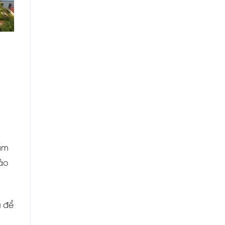
hẩm
ảo
u để