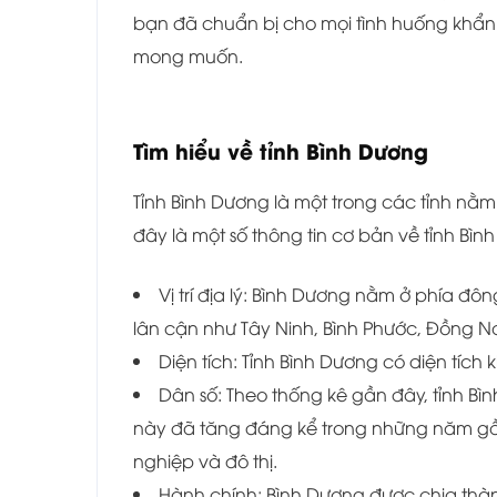
bạn đã chuẩn bị cho mọi tình huống khẩn 
mong muốn.
Tìm hiểu về tỉnh
Bình Dương
Tỉnh Bình Dương là một trong các tỉnh n
đây là một số thông tin cơ bản về tỉnh Bìn
Vị trí địa lý: Bình Dương nằm ở phía đô
lân cận như Tây Ninh, Bình Phước, Đồng Na
Diện tích: Tỉnh Bình Dương có diện tích 
Dân số: Theo thống kê gần đây, tỉnh Bì
này đã tăng đáng kể trong những năm gầ
nghiệp và đô thị.
Hành chính: Bình Dương được chia thàn