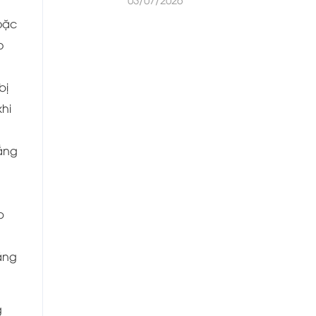
oặc
o
bị
hi
hẳng
p
ằng
g