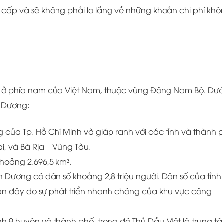
cấp và sẽ không phải lo lắng về những khoản chi phí kh
ằm ở phía nam của Việt Nam, thuộc vùng Đông Nam Bộ. Dướ
h Dương:
ng của Tp. Hồ Chí Minh và giáp ranh với các tỉnh và thành 
i, và Bà Rịa – Vũng Tàu.
khoảng 2.696,5 km².
nh Dương có dân số khoảng 2,8 triệu người. Dân số của tỉnh
n đây do sự phát triển nhanh chóng của khu vực công
h 9 huyện và thành phố, trong đó Thủ Dầu Một là trung t