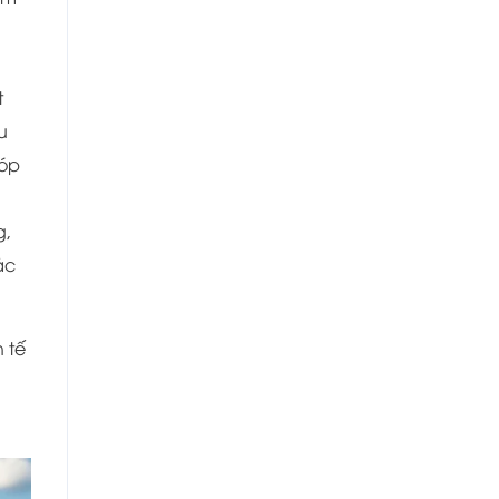
t
u
góp
g,
ác
 tế