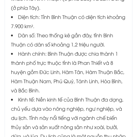
(ở phía Tây).
Diện tích: Tỉnh Bình Thuận có diện tích khoảng
7.900 km².
Dân số: Theo thống kê gần đây, tỉnh Bình
Thuận có dân số khoảng 1,2 triệu người.
Hành chính: Bình Thuận được chia thành 1
thành phố trực thuộc tỉnh là Phan Thiết và 8
huyện gồm Đức Linh, Hàm Tân, Hàm Thuận Bắc,
Hàm Thuận Nam, Phú Quý, Tánh Linh, Hòa Bình,
và Bắc Bình.
Kinh tế: Nền kinh tế của Bình Thuận đa dạng,
chủ yếu dựa vào nông nghiệp, ngư nghiệp, và
du lịch. Tỉnh này nổi tiếng với ngành chế biến
thủy sản và sản xuất nông sản như xoài, bưởi,
dừa, và lúa. Du lịch cũng là một nguồn thu nhập