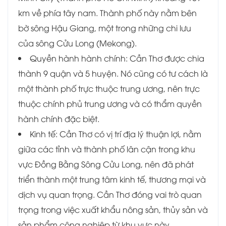
km về phía tây nam. Thành phố này nằm bên
bờ sông Hậu Giang, một trong những chi lưu
của sông Cửu Long (Mekong).
Quyền hành hành chính: Cần Thơ được chia
thành 9 quận và 5 huyện. Nó cũng có tư cách là
một thành phố trực thuộc trung ương, nên trực
thuộc chính phủ trung ương và có thẩm quyền
hành chính đặc biệt.
Kinh tế: Cần Thơ có vị trí địa lý thuận lợi, nằm
giữa các tỉnh và thành phố lân cận trong khu
vực Đồng Bằng Sông Cửu Long, nên đã phát
triển thành một trung tâm kinh tế, thương mại và
dịch vụ quan trọng. Cần Thơ đóng vai trò quan
trọng trong việc xuất khẩu nông sản, thủy sản và
sản phẩm công nghiệp từ khu vực này.