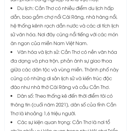
Du lịch: Cần Thơ có nhiều điểm du lịch hấp
dẫn, bao gồm chợ nổi Cái Răng, nhà hàng nổi,
hệ thống kênh rạch dẫn nước và các di tích lịch
sử văn hóa. Nơi đây cũng nổi tiếng với các món
ăn ngon của miền Nam Việt Nam.
Văn hóa và lịch sử: Cần Thơ có nền văn hóa
đa dạng và pha trộn, phản ánh sự giao thoa
giữa các dân tộc và vùng miền. Thành phố này
cũng có những di sản lịch sử và kiến trúc độc
đáo như nhà thờ Cái Răng và cầu Cần Thơ.
Dân số: Theo thống kê đến thời điểm tôi có
thông tin (cuối năm 2021), dân số của tỉnh Cần
Thơ là khoảng 1,6 triệu người.
Các sự kiện quan trọng: Cần Thơ là nơi tổ
chức nhiều sự kiện quan trọng như Hội chợ Triển