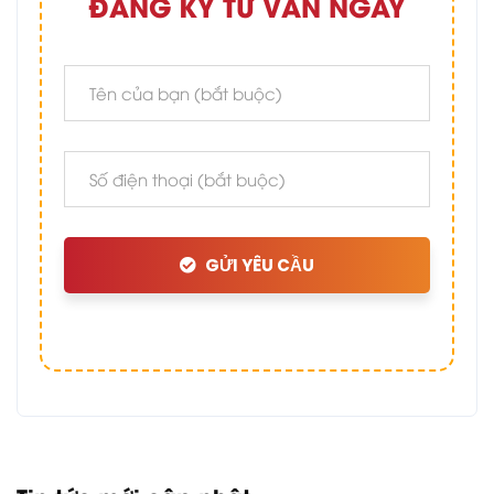
ĐĂNG KÝ TƯ VẤN NGAY
GỬI YÊU CẦU