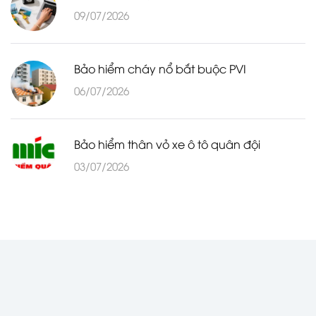
09/07/2026
Bảo hiểm cháy nổ bắt buộc PVI
06/07/2026
Bảo hiểm thân vỏ xe ô tô quân đội
03/07/2026