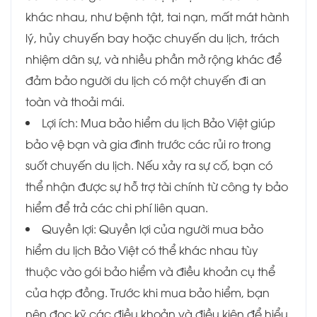
khác nhau, như bệnh tật, tai nạn, mất mát hành
lý, hủy chuyến bay hoặc chuyến du lịch, trách
nhiệm dân sự, và nhiều phần mở rộng khác để
đảm bảo người du lịch có một chuyến đi an
toàn và thoải mái.
Lợi ích: Mua bảo hiểm du lịch Bảo Việt giúp
bảo vệ bạn và gia đình trước các rủi ro trong
suốt chuyến du lịch. Nếu xảy ra sự cố, bạn có
thể nhận được sự hỗ trợ tài chính từ công ty bảo
hiểm để trả các chi phí liên quan.
Quyền lợi: Quyền lợi của người mua bảo
hiểm du lịch Bảo Việt có thể khác nhau tùy
thuộc vào gói bảo hiểm và điều khoản cụ thể
của hợp đồng. Trước khi mua bảo hiểm, bạn
nên đọc kỹ các điều khoản và điều kiện để hiểu