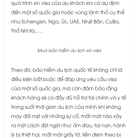
quá trình xin visa của du khách khi có dự định
đến một số quốc gia hoặc vùng lãnh thổ cụ thể
như Schengen, Nga, Úc, UAE, Nhật Bản, CuBa
,
Thổ Nhĩ Kỳ,….
Mua bảo hiểm du lịch xin visa
Theo đó, bảo hiểm du lịch quốc tế không chỉ là
điều kiện bắt buộc để đáp ứng yêu cầu visa
của một số quốc gia, mà còn đảm bảo rằng
khách hàng sẽ có đầy đủ hỗ trợ tài chính và y tế
trong suốt thời gian du lịch của mình khi không
may đối mặt với những sự cố, mất mát nào xảy
ra một cách đột ngột như: ốm đau, tai nạn, hành
lý bị thiệt hại, mất mát giấy tờ, tiền đem theo bị