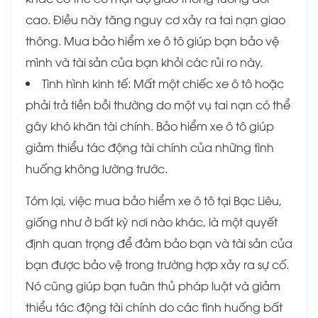
cao. Điều này tăng nguy cơ xảy ra tai nạn giao
thông. Mua bảo hiểm xe ô tô giúp bạn bảo vệ
mình và tài sản của bạn khỏi các rủi ro này.
Tình hình kinh tế: Mất một chiếc xe ô tô hoặc
phải trả tiền bồi thường do một vụ tai nạn có thể
gây khó khăn tài chính. Bảo hiểm xe ô tô giúp
giảm thiểu tác động tài chính của những tình
huống không lường trước.
Tóm lại, việc mua bảo hiểm xe ô tô tại Bạc Liêu,
giống như ở bất kỳ nơi nào khác, là một quyết
định quan trọng để đảm bảo bạn và tài sản của
bạn được bảo vệ trong trường hợp xảy ra sự cố.
Nó cũng giúp bạn tuân thủ pháp luật và giảm
thiểu tác động tài chính do các tình huống bất