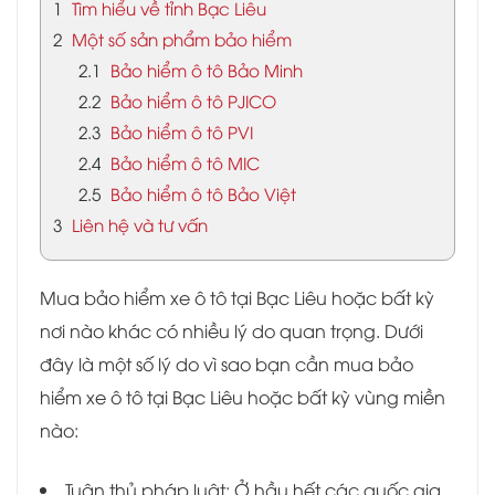
1
Tìm hiểu về tỉnh Bạc Liêu
2
Một số sản phẩm bảo hiểm
2.1
Bảo hiểm ô tô Bảo Minh
2.2
Bảo hiểm ô tô PJICO
2.3
Bảo hiểm ô tô PVI
2.4
Bảo hiểm ô tô MIC
2.5
Bảo hiểm ô tô Bảo Việt
3
Liên hệ và tư vấn
Mua bảo hiểm xe ô tô tại Bạc Liêu hoặc bất kỳ
nơi nào khác có nhiều lý do quan trọng. Dưới
đây là một số lý do vì sao bạn cần mua bảo
hiểm xe ô tô tại Bạc Liêu hoặc bất kỳ vùng miền
nào:
Tuân thủ pháp luật: Ở hầu hết các quốc gia,