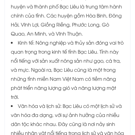
huyện và thành phố Bạc Liêu là trung tâm hành
chính của tỉnh. Các huyện gồm Hòa Binh, Đông
Hải, Vĩnh Lợi, Giồng Riềng, Phước Long, Gò
Quao, An Minh, và Vĩnh Thuận.
Kinh tế: Nông nghiệp và thủy sản đóng vai trò
quan trọng trong kinh tế tỉnh Bạc Liêu. Tỉnh này
nổi tiếng với sản xuất nông sản như gạo, cá tra,
và mực. Ngoài ra, Bạc Liêu cũng là một trong
những tỉnh miền Nam Việt Nam có tiềm năng
phát triển năng lượng gió và năng lượng mặt
trời.
Văn hóa và lịch sử: Bạc Liêu có một lịch sử và
văn hóa đa dạng, với sự ảnh hưởng của nhiều
dân tộc khác nhau. Đây cũng là nơi nảy sinh
nhiều nhân vật nổi tiếng trong lịch sử và văn hóa