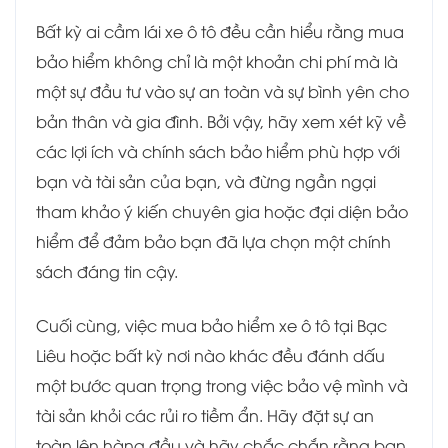
Bất kỳ ai cầm lái xe ô tô đều cần hiểu rằng mua
bảo hiểm không chỉ là một khoản chi phí mà là
một sự đầu tư vào sự an toàn và sự bình yên cho
bản thân và gia đình. Bởi vậy, hãy xem xét kỹ về
các lợi ích và chính sách bảo hiểm phù hợp với
bạn và tài sản của bạn, và đừng ngần ngại
tham khảo ý kiến chuyên gia hoặc đại diện bảo
hiểm để đảm bảo bạn đã lựa chọn một chính
sách đáng tin cậy.
Cuối cùng, việc mua bảo hiểm xe ô tô tại Bạc
Liêu hoặc bất kỳ nơi nào khác đều đánh dấu
một bước quan trọng trong việc bảo vệ mình và
tài sản khỏi các rủi ro tiềm ẩn. Hãy đặt sự an
toàn lên hàng đầu và hãy chắc chắn rằng bạn