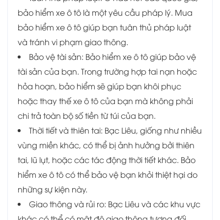
bảo hiểm xe ô tô là một yêu cầu pháp lý. Mua
bảo hiểm xe ô tô giúp bạn tuân thủ pháp luật
và tránh vi phạm giao thông.
Bảo vệ tài sản: Bảo hiểm xe ô tô giúp bảo vệ
tài sản của bạn. Trong trường hợp tai nạn hoặc
hỏa hoạn, bảo hiểm sẽ giúp bạn khôi phục
hoặc thay thế xe ô tô của bạn mà không phải
chi trả toàn bộ số tiền từ túi của bạn.
Thời tiết và thiên tai: Bạc Liêu, giống như nhiều
vùng miền khác, có thể bị ảnh hưởng bởi thiên
tai, lũ lụt, hoặc các tác động thời tiết khác. Bảo
hiểm xe ô tô có thể bảo vệ bạn khỏi thiệt hại do
những sự kiện này.
Giao thông và rủi ro: Bạc Liêu và các khu vực
khác có thể có mật độ giao thông tương đối