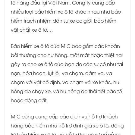
tô hàng đầu tại Việt Nam. Công ty cung cấp
nhiều loại bảo hiểm xe ô tô khác nhau như bảo
hiểm trách nhiệm dân sự xe cơ giới, bảo hiểm
vật chất xe ô tô,…
Bảo hiểm xe ô tô của MIC bao gồm các khoản
bồi thường cho hư hỏng, mất mát hoặc thiệt hại
gây ra cho xe ô tô của bạn do các sự cố như tai
nạn, hỏa hoạn, lụt lội, va chạm, đâm va, va
chạm với vật cố định, va chạm với xe khác, hư
hỏng do chạy xe, và hư hỏng do thời tiết bão tố
hoặc động đất.
MIC cũng cung cấp các dịch vụ hỗ trợ khách
hàng bảo hiểm như hỗ trợ định giá xe ô tô, đăng
ký bảo hiểm xe ô tô, và hỗ trợ khi có sự cố về xe