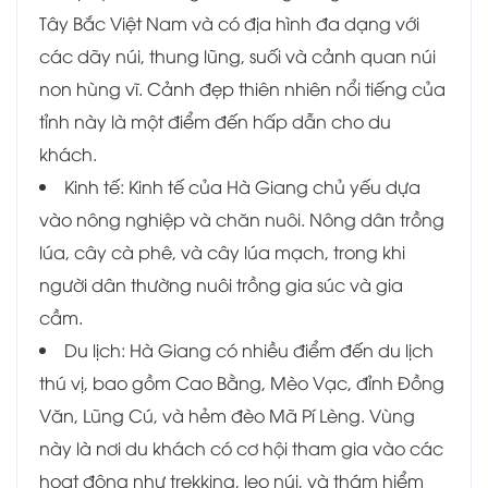
Tây Bắc Việt Nam và có địa hình đa dạng với
các dãy núi, thung lũng, suối và cảnh quan núi
non hùng vĩ. Cảnh đẹp thiên nhiên nổi tiếng của
tỉnh này là một điểm đến hấp dẫn cho du
khách.
Kinh tế: Kinh tế của Hà Giang chủ yếu dựa
vào nông nghiệp và chăn nuôi. Nông dân trồng
lúa, cây cà phê, và cây lúa mạch, trong khi
người dân thường nuôi trồng gia súc và gia
cầm.
Du lịch: Hà Giang có nhiều điểm đến du lịch
thú vị, bao gồm Cao Bằng, Mèo Vạc, đỉnh Đồng
Văn, Lũng Cú, và hẻm đèo Mã Pí Lèng. Vùng
này là nơi du khách có cơ hội tham gia vào các
hoạt động như trekking, leo núi, và thám hiểm