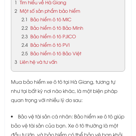
1
Tìm hiểu về Hà Giang
2
Một số sản phẩm bảo hiểm
2.1
Bảo hiểm ô tô MIC
2.2
Bảo hiểm ô tô Bảo Minh
2.3
Bảo hiểm ô tô PJICO
2.4
Bảo hiểm ô tô PVI
2.5
Bảo hiểm ô tô Bảo Việt
3
Liên hệ và tư vấn
Mua bảo hiểm xe ô tô tại Hà Giang, tương tự
như tại bất kỳ nơi nào khác, là một biện pháp
quan trọng với nhiều lý do sau:
Bảo vệ tài sản cá nhân: Bảo hiểm xe ô tô giúp
bảo vệ tài sản của bạn. Xe ô tô thường là một
đầu tư lớn, và bảo hiểm có thể bảo vệ bạn khỏi