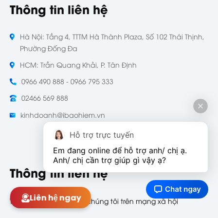
Thông tin liên hệ
Hà Nội: Tầng 4, TTTM Hà Thành Plaza, Số 102 Thái Thịnh,
Phường Đống Đa
HCM: Trần Quang Khải, P. Tân Định
0966 490 888 - 0966 795 333
02466 569 888
kinhdoanh@ibaohiem.vn
Hỗ trợ trực tuyến
Em đang online để hỗ trợ anh/ chị ạ. 
Anh/ chị cần trợ giúp gì vậy ạ?
Thông tin liên hệ
Liên hệ ngay
Theo dõi và tương tác chúng tôi trên mạng xã hội