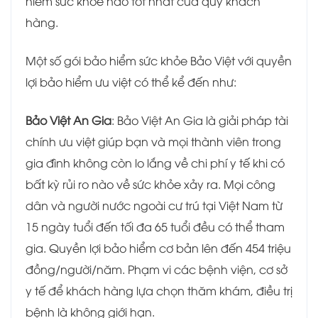
hiểm sức khỏe nào tốt nhất của quý khách
hàng.
Một số gói bảo hiểm sức khỏe Bảo Việt với quyền
lợi bảo hiểm ưu việt có thể kể đến như:
Bảo Việt An Gia
: Bảo Việt An Gia là giải pháp tài
chính ưu việt giúp bạn và mọi thành viên trong
gia đình không còn lo lắng về chi phí y tế khi có
bất kỳ rủi ro nào về sức khỏe xảy ra. Mọi công
dân và người nước ngoài cư trú tại Việt Nam từ
15 ngày tuổi đến tối đa 65 tuổi đều có thể tham
gia. Quyền lợi bảo hiểm cơ bản lên đến 454 triệu
đồng/người/năm. Phạm vi các bệnh viện, cơ sở
y tế để khách hàng lựa chọn thăm khám, điều trị
bệnh là không giới hạn.