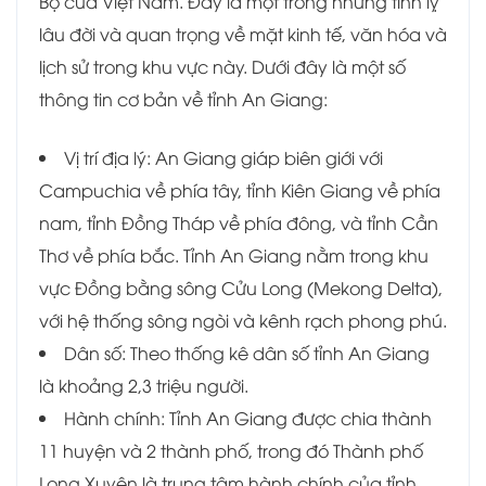
Bộ của Việt Nam. Đây là một trong những tỉnh lỵ
lâu đời và quan trọng về mặt kinh tế, văn hóa và
lịch sử trong khu vực này. Dưới đây là một số
thông tin cơ bản về tỉnh An Giang:
Vị trí địa lý: An Giang giáp biên giới với
Campuchia về phía tây, tỉnh Kiên Giang về phía
nam, tỉnh Đồng Tháp về phía đông, và tỉnh Cần
Thơ về phía bắc. Tỉnh An Giang nằm trong khu
vực Đồng bằng sông Cửu Long (Mekong Delta),
với hệ thống sông ngòi và kênh rạch phong phú.
Dân số: Theo thống kê dân số tỉnh An Giang
là khoảng 2,3 triệu người.
Hành chính: Tỉnh An Giang được chia thành
11 huyện và 2 thành phố, trong đó Thành phố
Long Xuyên là trung tâm hành chính của tỉnh.