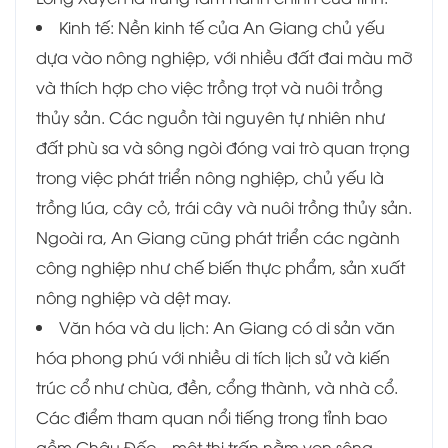
Kinh tế: Nền kinh tế của An Giang chủ yếu
dựa vào nông nghiệp, với nhiều đất đai màu mỡ
và thích hợp cho việc trồng trọt và nuôi trồng
thủy sản. Các nguồn tài nguyên tự nhiên như
đất phù sa và sông ngòi đóng vai trò quan trọng
trong việc phát triển nông nghiệp, chủ yếu là
trồng lúa, cây cỏ, trái cây và nuôi trồng thủy sản.
Ngoài ra, An Giang cũng phát triển các ngành
công nghiệp như chế biến thực phẩm, sản xuất
nông nghiệp và dệt may.
Văn hóa và du lịch: An Giang có di sản văn
hóa phong phú với nhiều di tích lịch sử và kiến
trúc cổ như chùa, đền, cổng thành, và nhà cổ.
Các điểm tham quan nổi tiếng trong tỉnh bao
gồm Châu Đốc – một thị trấn nằm ven sông