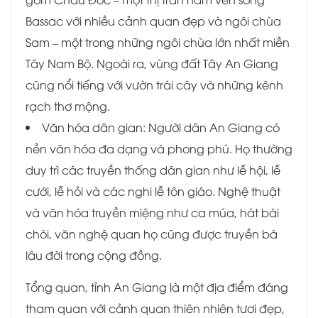
Bassac với nhiều cảnh quan đẹp và ngôi chùa
Sam – một trong những ngôi chùa lớn nhất miền
Tây Nam Bộ. Ngoài ra, vùng đất Tây An Giang
cũng nổi tiếng với vườn trái cây và những kênh
rạch thơ mộng.
Văn hóa dân gian: Người dân An Giang có
nền văn hóa đa dạng và phong phú. Họ thường
duy trì các truyền thống dân gian như lễ hội, lễ
cưới, lễ hỏi và các nghi lễ tôn giáo. Nghệ thuật
và văn hóa truyền miệng như ca múa, hát bài
chòi, văn nghệ quan họ cũng được truyền bá
lâu đời trong cộng đồng.
Tổng quan, tỉnh An Giang là một địa điểm đáng
tham quan với cảnh quan thiên nhiên tươi đẹp,