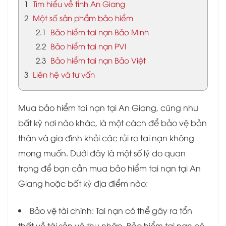
1
Tìm hiểu về tỉnh An Giang
2
Một số sản phẩm bảo hiểm
2.1
Bảo hiểm tai nạn Bảo Minh
2.2
Bảo hiểm tai nạn PVI
2.3
Bảo hiểm tai nạn Bảo Việt
3
Liên hệ và tư vấn
Mua bảo hiểm tai nạn tại An Giang, cũng như
bất kỳ nơi nào khác, là một cách để bảo vệ bản
thân và gia đình khỏi các rủi ro tai nạn không
mong muốn. Dưới đây là một số lý do quan
trọng để bạn cần mua bảo hiểm tai nạn tại An
Giang hoặc bất kỳ địa điểm nào:
Bảo vệ tài chính: Tai nạn có thể gây ra tổn
thất về tài sản và thu nhập. Bảo hiểm tai nạn có