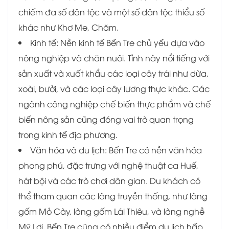
chiếm đa số dân tộc và một số dân tộc thiểu số
khác như Khơ Me, Chăm.
Kinh tế: Nền kinh tế Bến Tre chủ yếu dựa vào
nông nghiệp và chăn nuôi. Tỉnh này nổi tiếng với
sản xuất và xuất khẩu các loại cây trái như dừa,
xoài, bưởi, và các loại cây lương thực khác. Các
ngành công nghiệp chế biến thực phẩm và chế
biến nông sản cũng đóng vai trò quan trọng
trong kinh tế địa phương.
Văn hóa và du lịch: Bến Tre có nền văn hóa
phong phú, đặc trưng với nghệ thuật ca Huế,
hát bội và các trò chơi dân gian. Du khách có
thể tham quan các làng truyền thống, như làng
gốm Mỏ Cày, làng gốm Lái Thiêu, và làng nghề
Mỹ Lợi. Bến Tre cũng có nhiều điểm du lịch hấp