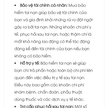
Bảo vệ tài chính cá nhân:
Mua bảo
hiểm tai nạn giúp bảo vệ tài chính của
bạn và gia đình khỏi những rủi ro đột ngột
gây ra bởi tai nạn. Những khoản chi phí y
tế, phục hồi sau tai nạn, hoặc thậm chí là
mất khả năng lao động có thể tác động
đáng kể đến tài chính của bạn nếu bạn
không có bảo hiểm.
Hỗ trợ y tế:
Bảo hiểm tai nạn sẽ giúp
bạn chi trả phần hoặc toàn bộ chi phí liên
quan đến việc điều trị y tế sau tai nạn.
Điều này bao gồm các khoản chi phí
khám bệnh, chẩn đoán, phẫu thuật,
dùng thuốc và các dịch vụ y tế khác.
Trợ cấp phục hồi sau tai nạn:
Một số