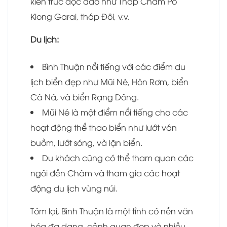
kiến trúc độc đáo như Tháp Chàm Po
Klong Garai, tháp Đôi, v.v.
Du lịch:
Bình Thuận nổi tiếng với các điểm du
lịch biển đẹp như Mũi Né, Hòn Rơm, biển
Cà Ná, và biển Rạng Dông.
Mũi Né là một điểm nổi tiếng cho các
hoạt động thể thao biển như lướt ván
buồm, lướt sóng, và lặn biển.
Du khách cũng có thể tham quan các
ngôi đền Chàm và tham gia các hoạt
động du lịch vùng núi.
Tóm lại, Bình Thuận là một tỉnh có nền văn
hóa đa dạng, cảnh quan đẹp và nhiều