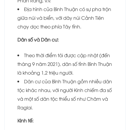
Phan Rang, v.v.
Địa hình của Bình Thuận có sự pha trộn
giữa núi và biển, với dãy núi Cảnh Tiên
chạy dọc theo phía Tây tỉnh.
Dân số và Dân cư:
Theo thời điểm tôi được cập nhật (đến
tháng 9 năm 2021), dân số tỉnh Bình Thuận
là khoảng 1,2 triệu người.
Dân cư của Bình Thuận gồm nhiều dân
tộc khác nhau, với người Kinh chiếm đa số
và một số dân tộc thiểu số như Chăm và
Raglai.
Kinh tế: