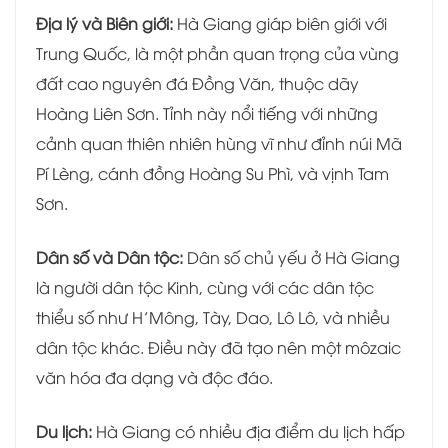
Địa lý và Biên giới:
Hà Giang giáp biên giới với
Trung Quốc, là một phần quan trọng của vùng
đất cao nguyên đá Đồng Văn, thuộc dãy
Hoàng Liên Sơn. Tỉnh này nổi tiếng với những
cảnh quan thiên nhiên hùng vĩ như đỉnh núi Mã
Pí Lèng, cánh đồng Hoàng Su Phì, và vịnh Tam
Sơn.
Dân số và Dân tộc:
Dân số chủ yếu ở Hà Giang
là người dân tộc Kinh, cùng với các dân tộc
thiểu số như H’Mông, Tày, Dao, Lô Lô, và nhiều
dân tộc khác. Điều này đã tạo nên một môzaic
văn hóa đa dạng và độc đáo.
Du lịch:
Hà Giang có nhiều địa điểm du lịch hấp