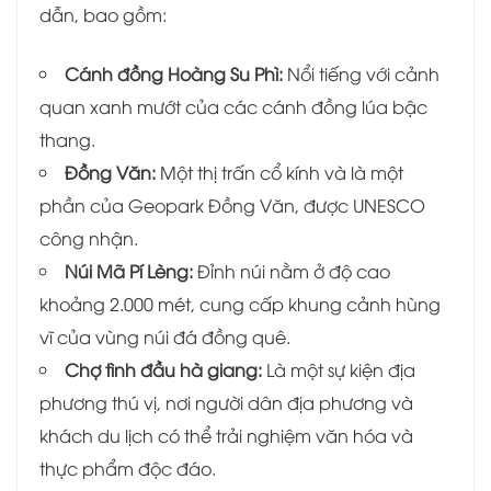
dẫn, bao gồm:
Cánh đồng Hoàng Su Phì:
Nổi tiếng với cảnh
quan xanh mướt của các cánh đồng lúa bậc
thang.
Đồng Văn:
Một thị trấn cổ kính và là một
phần của Geopark Đồng Văn, được UNESCO
công nhận.
Núi Mã Pí Lèng:
Đỉnh núi nằm ở độ cao
khoảng 2.000 mét, cung cấp khung cảnh hùng
vĩ của vùng núi đá đồng quê.
Chợ tình đầu hà giang:
Là một sự kiện địa
phương thú vị, nơi người dân địa phương và
khách du lịch có thể trải nghiệm văn hóa và
thực phẩm độc đáo.