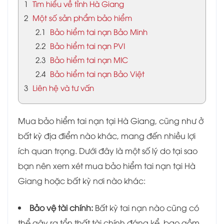
1
Tìm hiểu về tỉnh Hà Giang
2
Một số sản phẩm bảo hiểm
2.1
Bảo hiểm tai nạn Bảo Minh
2.2
Bảo hiểm tai nạn PVI
2.3
Bảo hiểm tai nạn MIC
2.4
Bảo hiểm tai nạn Bảo Việt
3
Liên hệ và tư vấn
Mua bảo hiểm tai nạn tại Hà Giang, cũng như ở
bất kỳ địa điểm nào khác, mang đến nhiều lợi
ích quan trọng. Dưới đây là một số lý do tại sao
bạn nên xem xét mua bảo hiểm tai nạn tại Hà
Giang hoặc bất kỳ nơi nào khác:
Bảo vệ tài chính:
Bất kỳ tai nạn nào cũng có
thể gây ra tổn thất tài chính đáng kể, bao gồm