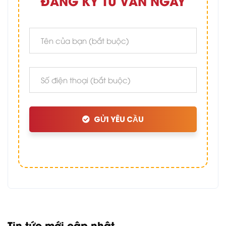
ĐĂNG KÝ TƯ VẤN NGAY
GỬI YÊU CẦU
Tin tức mới cập nhật