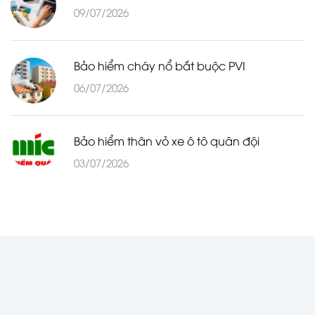
09/07/2026
Bảo hiểm cháy nổ bắt buộc PVI
06/07/2026
Bảo hiểm thân vỏ xe ô tô quân đội
03/07/2026