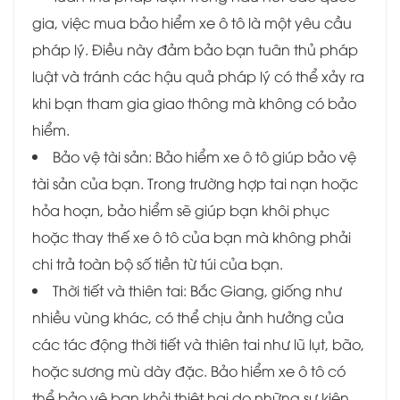
gia, việc mua bảo hiểm xe ô tô là một yêu cầu
pháp lý. Điều này đảm bảo bạn tuân thủ pháp
luật và tránh các hậu quả pháp lý có thể xảy ra
khi bạn tham gia giao thông mà không có bảo
hiểm.
Bảo vệ tài sản: Bảo hiểm xe ô tô giúp bảo vệ
tài sản của bạn. Trong trường hợp tai nạn hoặc
hỏa hoạn, bảo hiểm sẽ giúp bạn khôi phục
hoặc thay thế xe ô tô của bạn mà không phải
chi trả toàn bộ số tiền từ túi của bạn.
Thời tiết và thiên tai: Bắc Giang, giống như
nhiều vùng khác, có thể chịu ảnh hưởng của
các tác động thời tiết và thiên tai như lũ lụt, bão,
hoặc sương mù dày đặc. Bảo hiểm xe ô tô có
thể bảo vệ bạn khỏi thiệt hại do những sự kiện