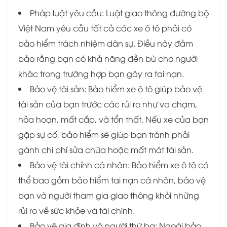
Pháp luật yêu cầu: Luật giao thông đường bộ
Việt Nam yêu cầu tất cả các xe ô tô phải có
bảo hiểm trách nhiệm dân sự. Điều này đảm
bảo rằng bạn có khả năng đền bù cho người
khác trong trường hợp bạn gây ra tai nạn.
Bảo vệ tài sản: Bảo hiểm xe ô tô giúp bảo vệ
tài sản của bạn trước các rủi ro như va chạm,
hỏa hoạn, mất cắp, và tổn thất. Nếu xe của bạn
gặp sự cố, bảo hiểm sẽ giúp bạn tránh phải
gánh chi phí sửa chữa hoặc mất mát tài sản.
Bảo vệ tài chính cá nhân: Bảo hiểm xe ô tô có
thể bao gồm bảo hiểm tai nạn cá nhân, bảo vệ
bạn và người tham gia giao thông khỏi những
rủi ro về sức khỏe và tài chính.
Bảo vệ gia đình và người thứ ba: Ngoài bảo