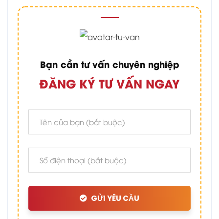
Bạn cần tư vấn chuyên nghiệp
ĐĂNG KÝ TƯ VẤN NGAY
GỬI YÊU CẦU