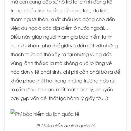
mà còn cung cấp sự hỗ trợ tài chính đáng kể
trong nhiều tình huống, từ công tác, du lịch,
thăm người thân, xuất khẩu lao động cho đến
việc du học ở các địa điểm ở nước ngoài….
Điều này giúp người tham gia bảo hiểm tự tin
hơn khi khám phá thế giới và đối mặt với những
thách thức có thể xảy ra tại những vùng đất,
vùng lãnh thổ xa lạ mà không quá lo lắng về
hóa đơn y tế phát sinh, chi phí cần phải bỏ ra để
khắc phục thiệt hại trong những trường hợp rủi
ro (ốm đau, tai nạn, mất mát hành lý, chuyến
bay gặp vấn đề, thất lạc hành lý giấy tờ,…)
Phí bảo hiểm du lịch quốc tế