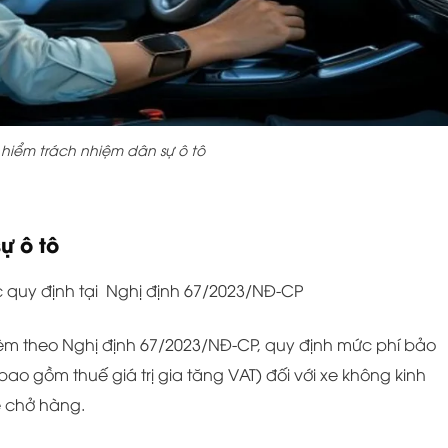
 hiểm trách nhiệm dân sự ô tô
ự ô tô
 quy định tại
Nghị định 67/2023/NĐ-CP
kèm theo Nghị định 67/2023/NĐ-CP, quy định mức phí bảo
o gồm thuế giá trị gia tăng VAT) đối với xe không kinh
e chở hàng.