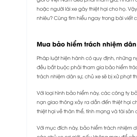
hoặc người lái xe gây thiệt hại cho họ. V
nhiêu? Cùng tìm hiểu ngay trong bài viết
Mua bảo hiểm trách nhiệm dân 
Pháp luật hiện hành có quy định, những ng
đều bắt buộc phải tham gia bảo hiểm tr
trách nhiệm dân sự, chủ xe sẽ bị xử phạt t
Với loại hình bảo hiểm này, các công ty bả
nạn giao thông xảy ra dẫn đến thiệt hại c
thiệt hại về thân thể, tính mạng và tài sản
Với mục đích này, bảo hiểm trách nhiệm 
các chủ xe cơ giới, nếu không may để xảy r