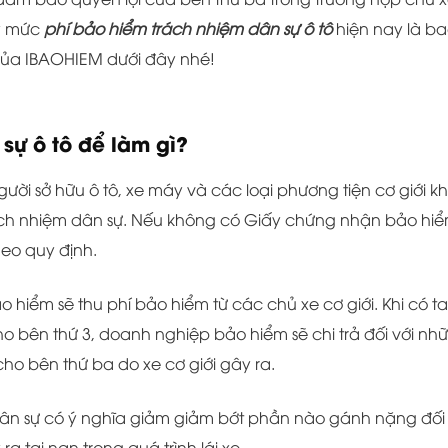
ậy mức
phí bảo hiểm trách nhiệm dân sự ô tô
hiện nay là b
 của IBAOHIEM dưới đây nhé!
sự ô tô để làm gì?
ười sở hữu ô tô, xe máy và các loại phương tiện cơ giới k
ách nhiệm dân sự. Nếu không có Giấy chứng nhận bảo hi
heo quy định.
o hiểm sẽ thu phí bảo hiểm từ các chủ xe cơ giới. Khi có ta
ho bên thứ 3, doanh nghiệp bảo hiểm sẽ chi trả đối với nh
 cho bên thứ ba do xe cơ giới gây ra.
dân sự có ý nghĩa giảm giảm bớt phần nào gánh nặng đối 
a tai nạn trong quá trình lái xe.