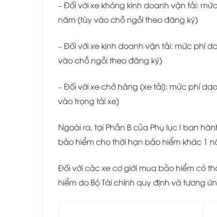
– Đối với xe không kinh doanh vận tải: m
năm (tùy vào chỗ ngồi theo đăng ký)
– Đối với xe kinh doanh vận tải: mức phí
vào chỗ ngồi theo đăng ký)
– Đối với xe chở hàng (xe tải): mức phí 
vào trọng tải xe)
Ngoài ra, tại Phần B của Phụ lục I ban h
bảo hiểm cho thời hạn bảo hiểm khác 1 nă
Đối với các xe cơ giới mua bảo hiểm có th
hiểm do Bộ Tài chính quy định và tương ứn