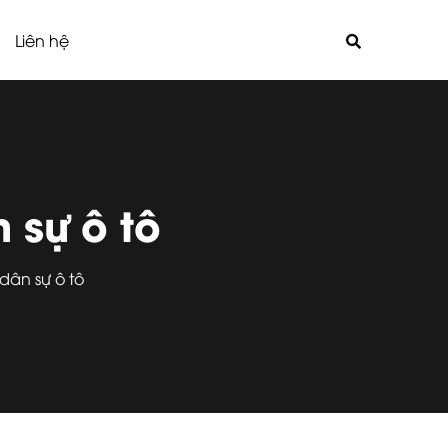
Liên hệ
 sự ô tô
dân sự ô tô