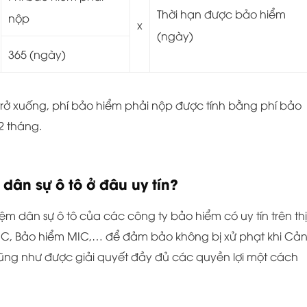
Thời hạn được bảo hiểm
nộp
x
(ngày)
365 (ngày)
trở xuống, phí bảo hiểm phải nộp được tính bằng phí bảo
2 tháng.
ân sự ô tô ở đâu uy tín?
 dân sự ô tô của các công ty bảo hiểm có uy tín trên thị
BIC, Bảo hiểm MIC,… để đảm bảo không bị xử phạt khi Cả
 cũng như được giải quyết đầy đủ các quyền lợi một cách