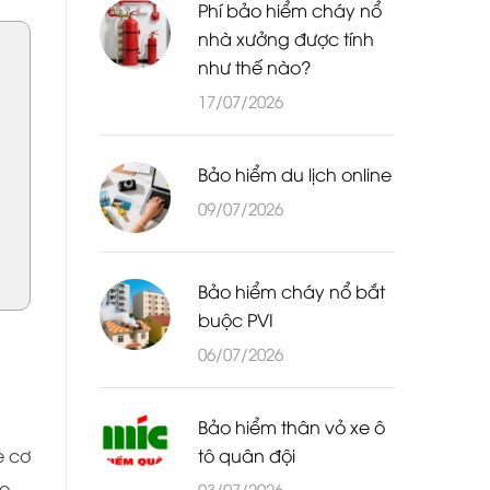
Phí bảo hiểm cháy nổ
nhà xưởng được tính
như thế nào?
17/07/2026
Bảo hiểm du lịch online
09/07/2026
Bảo hiểm cháy nổ bắt
buộc PVI
06/07/2026
Bảo hiểm thân vỏ xe ô
tô quân đội
e cơ
xe
03/07/2026