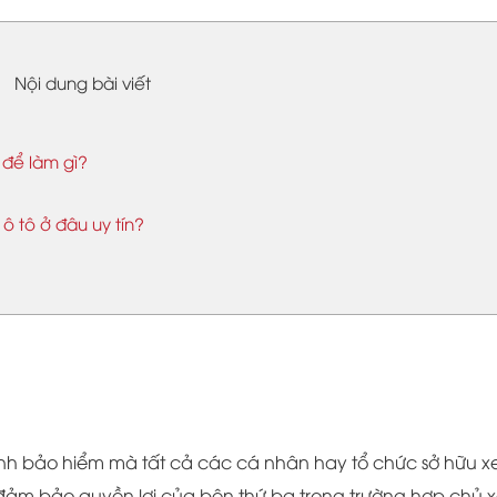
Nội dung bài viết
 để làm gì?
 tô ở đâu uy tín?
hình bảo hiểm mà tất cả các cá nhân hay tổ chức sở hữu x
đảm bảo quyền lợi của bên thứ ba trong trường hợp chủ 