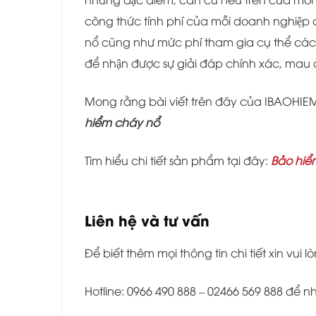
công thức tính phí của mỗi doanh nghiệp cu
nổ cũng như mức phí tham gia cụ thể các ba
để nhận được sự giải đáp chính xác, mau
Mong rằng bài viết trên đây của IBAOHIEM đ
hiểm cháy nổ
Tìm hiểu chi tiết sản phẩm tại đây:
Bảo hiể
Liên hệ và tư vấn
Để biết thêm mọi thông tin chi tiết xin vui lò
Hotline: 0966 490 888 – 02466 569 888 để 