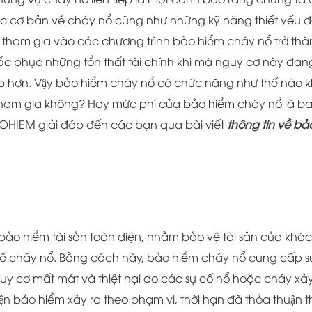
ức cơ bản về cháy nổ cũng như những kỹ năng thiết yếu 
iệc tham gia vào các chương trình bảo hiểm cháy nổ trở th
 phục những tổn thất tài chính khi mà nguy cơ này đan
̣p hơn. Vậy bảo hiểm cháy nổ có chức năng như thế nào k
i tham gia không? Hay mức phí của bảo hiểm cháy nổ là b
IEM giải đáp đến các bạn qua bài viết
thông tin về bả
a bảo hiểm tài sản toàn diện, nhằm bảo vệ tài sản của khá
 cố cháy nổ. Bằng cách này, bảo hiểm cháy nổ cung cấp s
y cơ mất mát và thiệt hại do các sự cố nổ hoặc cháy xảy
iện bảo hiểm xảy ra theo phạm vi, thời hạn đã thỏa thuận th