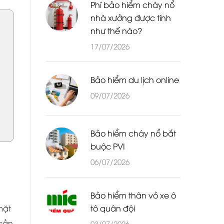
Phí bảo hiểm cháy nổ
nhà xưởng được tính
như thế nào?
17/07/2026
Bảo hiểm du lịch online
09/07/2026
Bảo hiểm cháy nổ bắt
buộc PVI
06/07/2026
Bảo hiểm thân vỏ xe ô
tô quân đội
mặt
 cần
03/07/2026