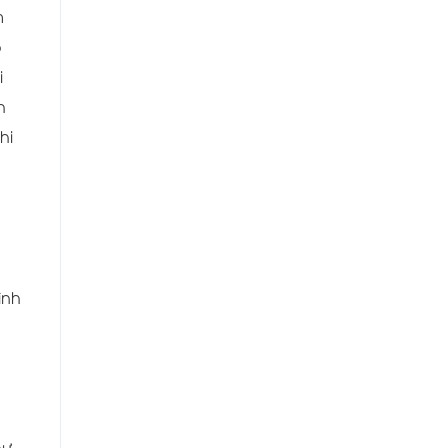
m
o
i
h
hi
ình
hư