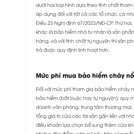
dưới hai loại hình dựa theo tính chất tham 
áp dụng đối với tất cả các tổ chức, cá
Điều 23 Nghị định 67/2023/NĐ-CP. Thứ hai, b
khác là bảo hiểm nhà tư nhân là sản ph
hàng, và với tính chất tự nguyện thì sản
trả được quy định linh hoạt hơn.
Mức phí mua bảo hiểm cháy nổ
Đối với mức phí tham gia bảo hiểm cháy nô
bảo hiểm (bắt buộc hay tự nguyện), quy m
doanh văn phòng, trung tâm thương mại, trư
tổng giá trị của các tài sản gắn liền với n
điều khoản lựa chọn bổ sung thêm của kha
những đặc điểm, căn cứ nêu trên của mỗi k