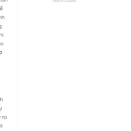
để
ành
g
hi
ao
o
ch
ự
 ra
ì