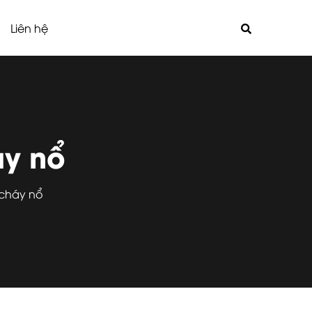
Liên hệ
́y nổ
cháy nổ