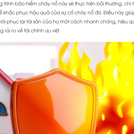
̀nh bảo hiểm cháy nổ này sẽ thực hiện bồi thường, chi t
để khắc phục hậu quả của sự cố cháy nổ đó. Điều này giú
hôi phục lại tài sản của họ một cách nhanh chóng, hiệu q
rủi ro về tài chính ưu việt.