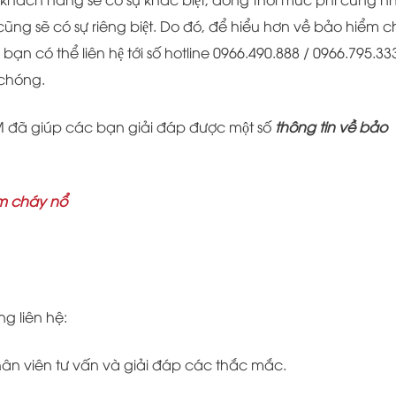
̃ng sẽ có sự riêng biệt. Do đó, để hiểu hơn về bảo hiểm c
̣n có thể liên hệ tới số hotline
0966.490.888 / 0966.795.33
 chóng.
ã giúp các bạn giải đáp được một số
thông tin về bảo
m cháy nổ
ng liên hệ:
nhân viên tư vấn và giải đáp các thắc mắc.