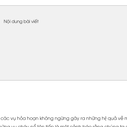
Nội dung bài viết
a các vụ hỏa hoạn không ngừng gây ra những hệ quả về 
hững vụ cháy nổ liên tiếp là một cảnh báo rằng chúng ta