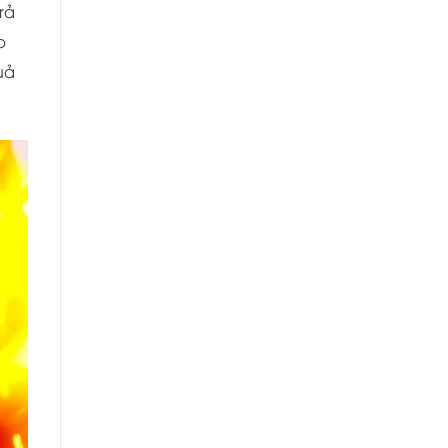
rả
p
uả