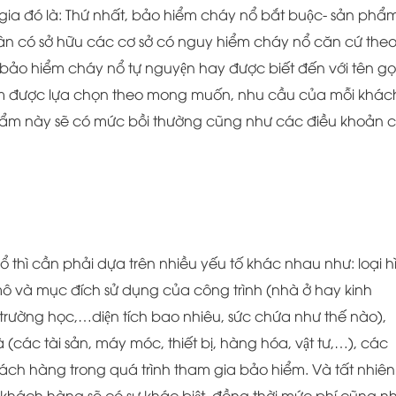
gia đó là: Thứ nhất, bảo hiểm cháy nổ bắt buộc- sản phẩ
 nhân có sở hữu các cơ sở có nguy hiểm cháy nổ căn cứ the
ảo hiểm cháy nổ tự nguyện hay được biết đến với tên gọ
ẩm được lựa chọn theo mong muốn, nhu cầu của mỗi khác
 phẩm này sẽ có mức bồi thường cũng như các điều khoản c
̉ thì cần phải dựa trên nhiều yếu tố khác nhau như: loại h
ô và mục đích sử dụng của công trình (nhà ở hay kinh
ờng học,…diện tích bao nhiêu, sức chứa như thế nào),
hà (các tài sản, máy móc, thiết bị, hàng hóa, vật tư,…), các
́ch hàng trong quá trình tham gia bảo hiểm. Và tất nhiên
hách hàng sẽ có sự khác biệt, đồng thời mức phí cũng n