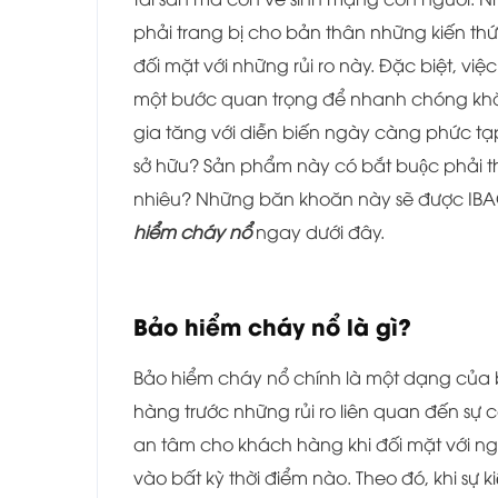
phải trang bị cho bản thân những kiến th
đối mặt với những rủi ro này. Đặc biệt, v
một bước quan trọng để nhanh chóng khắc
gia tăng với diễn biến ngày càng phức ta
sở hữu? Sản phẩm này có bắt buộc phả
nhiêu? Những băn khoăn này sẽ được IBAOH
hiểm cháy nổ
ngay dưới đây.
Bảo hiểm cháy nổ là gì?
Bảo hiểm cháy nổ chính là một dạng củ
hàng trước những rủi ro liên quan đến sự
an tâm cho khách hàng khi đối mặt với ngu
vào bất kỳ thời điểm nào. Theo đó, khi sự k