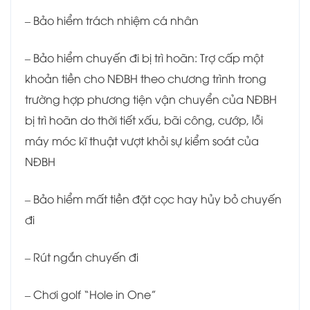
– Bảo hiểm trách nhiệm cá nhân
– Bảo hiểm chuyến đi bị trì hoãn: Trợ cấp một
khoản tiền cho NĐBH theo chương trình trong
trường hợp phương tiện vận chuyển của NĐBH
bị trì hoãn do thời tiết xấu, bãi công, cướp, lỗi
máy móc kĩ thuật vượt khỏi sự kiểm soát của
NĐBH
– Bảo hiểm mất tiền đặt cọc hay hủy bỏ chuyến
đi
– Rút ngắn chuyến đi
– Chơi golf “Hole in One”