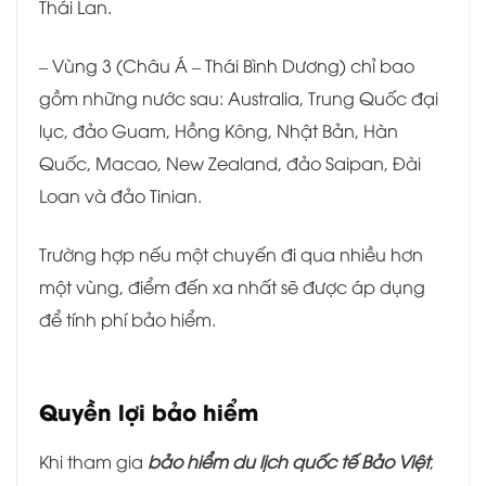
Thái Lan.
– Vùng 3 (Châu Á – Thái Bình Dương) chỉ bao
gồm những nước sau: Australia, Trung Quốc đại
lục, đảo Guam, Hồng Kông, Nhật Bản, Hàn
Quốc, Macao, New Zealand, đảo Saipan, Đài
Loan và đảo Tinian.
Trường hợp nếu một chuyến đi qua nhiều hơn
một vùng, điểm đến xa nhất sẽ được áp dụng
để tính phí bảo hiểm.
Quyền lợi bảo hiểm
Khi tham gia
bảo hiểm du lịch quốc tế Bảo Việt
,