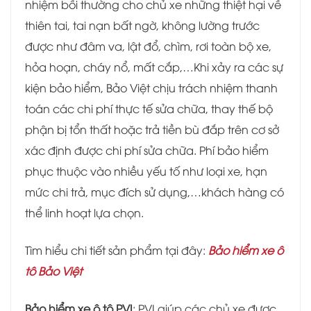
nhiệm bồi thường cho chủ xe những thiệt hại về
thiên tai, tai nạn bất ngờ, không lường trước
được như đâm va, lật đổ, chìm, rơi toàn bộ xe,
hỏa hoạn, cháy nổ, mất cắp,…Khi xảy ra các sự
kiện bảo hiểm, Bảo Việt chịu trách nhiệm thanh
toán các chi phí thực tế sửa chữa, thay thế bộ
phận bị tổn thất hoặc trả tiền bù đắp trên cơ sở
xác định được chi phí sửa chữa. Phí bảo hiểm
phục thuộc vào nhiều yếu tố như loại xe, hạn
mức chi trả, mục đích sử dụng,…khách hàng có
thể linh hoạt lựa chọn.
Tìm hiểu chi tiết sản phẩm tại đây:
Bảo hiểm xe ô
tô Bảo Việt
Bảo hiểm xe ô tô PVI
: PVI giúp các chủ xe được