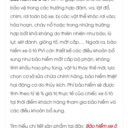
bảo vệ trong các trường hợp đâm, va, lật đổ,
chìm, rơi toàn bộ xe, bị các vật thể khác rơi vào;
hỏa hoạn, cháy nổ hoặc trong những trường
hợp bất khả kháng do thiên nhiên như bão, lũ
lụt, sét đánh, giông tố, mất cắp,… Ngoài ra, bảo
hiểm xe ô tô PVI còn thiết kế các điều khoản bổ
sung như bảo hiểm mất cắp bộ phận, không
tính khấu hao phụ tùng, vật tư thay thế mới, lựa
chọn cơ sở sửa chữa chính hãng, bảo hiểm thiệt
hại động cơ do thủy kích. Phí bảo hiểm sẽ được
tính theo tỷ lệ % giá trị thực tế của chiếc xe ô tô
tại thời điểm khách hàng tham gia bảo hiểm và
các điều khoản bổ sung.
Tìm hiểu chi tiết sản phẩm tại đây:
Bảo hiểm xe ô