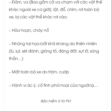
– Đâm, va (Bao gồm cả va chạm với các vật thể
khác ngoài xe cơ giới), lật, đổ, chìm, rơi toàn bộ
xe, bị các vật thể khác rơi vào;
– Hỏa hoạn, cháy nổ
– Những tai họa bất khả kháng do thiên nhiên
(lũ, lụt, sét đánh, giông tố, động đất, sụt lở, sóng
thần…)
– Mất toàn bộ xe do trộm, cướp
– Hành vi ác ý, cố tình phá hoại của người lạ…
Bảo hiểm ô tô PVI