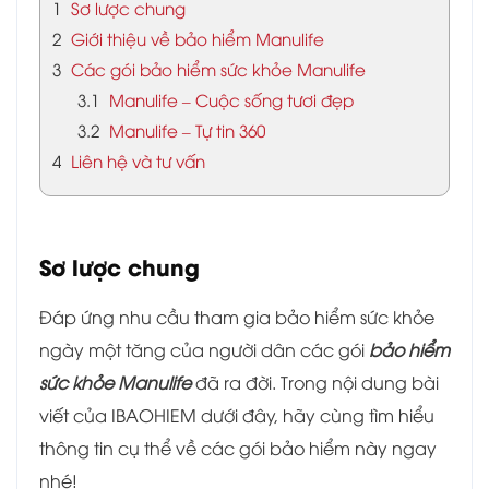
1
Sơ lược chung
2
Giới thiệu về bảo hiểm Manulife
3
Các gói bảo hiểm sức khỏe Manulife
3.1
Manulife – Cuộc sống tươi đẹp
3.2
Manulife – Tự tin 360
4
Liên hệ và tư vấn
Sơ lược chung
Đáp ứng nhu cầu tham gia bảo hiểm sức khỏe
ngày một tăng của người dân các gói
bảo hiểm
sức khỏe Manulife
đã ra đời. Trong nội dung bài
viết của IBAOHIEM dưới đây, hãy cùng tìm hiểu
thông tin cụ thể về các gói bảo hiểm này ngay
nhé!