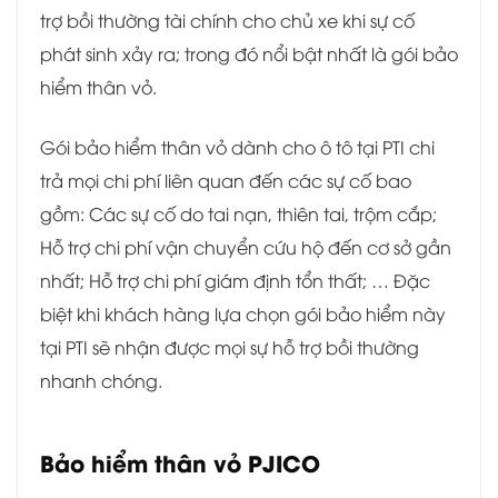
trợ bồi thường tài chính cho chủ xe khi sự cố
phát sinh xảy ra; trong đó nổi bật nhất là gói bảo
hiểm thân vỏ.
Gói bảo hiểm thân vỏ dành cho ô tô tại PTI chi
trả mọi chi phí liên quan đến các sự cố bao
gồm: Các sự cố do tai nạn, thiên tai, trộm cắp;
Hỗ trợ chi phí vận chuyển cứu hộ đến cơ sở gần
nhất; Hỗ trợ chi phí giám định tổn thất; … Đặc
biệt khi khách hàng lựa chọn gói bảo hiểm này
tại PTI sẽ nhận được mọi sự hỗ trợ bồi thường
nhanh chóng.
Bảo hiểm thân vỏ PJICO