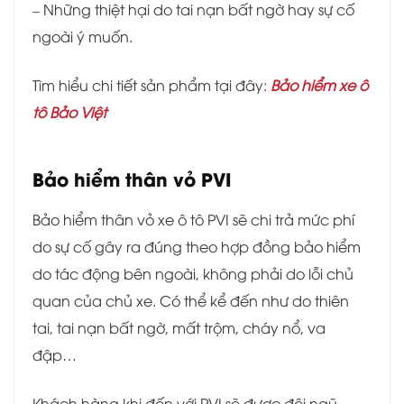
– Những thiệt hại do tai nạn bất ngờ hay sự cố
ngoài ý muốn.
Tìm hiểu chi tiết sản phẩm tại đây:
Bảo hiểm xe ô
tô Bảo Việt
Bảo hiểm thân vỏ PVI
Bảo hiểm thân vỏ xe ô tô PVI sẽ chi trả mức phí
do sự cố gây ra đúng theo hợp đồng bảo hiểm
do tác động bên ngoài, không phải do lỗi chủ
quan của chủ xe. Có thể kể đến như do thiên
tai, tai nạn bất ngờ, mất trộm, cháy nổ, va
đập…
Khách hàng khi đến với PVI sẽ được đội ngũ