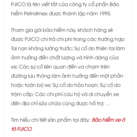
PJICO là tên viết tắt của công ty cổ phần Bảo
hiểm Petrolimex được thành lập năm 1995.
Tham gia gói
bảo hiểm này
, khách hàng sẽ
được PJICO chi trả chi phí trong các trường hợp:
Tai nạn không lường trước; Sự cố do thiên tai làm
ảnh hưởng đến chất lượng và hình dáng của
xe; Các sự cố liên quan đến va chạm trên
đường lưu thông làm ảnh hưởng đến một phần
hoặc toàn bộ xe; Sự cố do hỏa hoạn; Sự cố do
trộm cắp; Các chi phí cứu hộ và di chuyển xe
đến địa chỉ sửa chữa cũng được hỗ trợ; …
Tìm hiểu chi tiết sản phẩm tại đây:
Bảo hiểm xe ô
tô PJICO