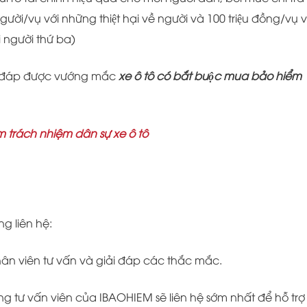
ời/vụ với những thiệt hại về người và 100 triệu đồng/vụ v
với người thứ ba)
i đáp được vướng mắc
xe ô tô có bắt buộc mua bảo hiểm
 trách nhiệm dân sự xe ô tô
ng liên hệ:
nhân viên tư vấn và giải đáp các thắc mắc.
 tư vấn viên của IBAOHIEM sẽ liên hệ sớm nhất để hỗ trợ