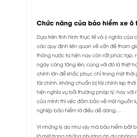
Chức năng của bảo hiểm xe ô t
Dựa trên tình hình thực tế và ý nghĩa cu
các quy định liên quan về vấn đề tham gia 
thông nước ta hiện nay còn rất phức tạp, 
ngày càng tăng lên; cùng với đó là thiệt h
chính lớn để khắc phục chỉ trong một thời
tài chính, không chuẩn bị tài chính kịp th
hiện nghĩa vụ bồi thường pháp lý; hay vơ
của mình thì việc đảm bảo về một nguồn l
nghiệp bảo hiểm là điều dễ dàng,…
Vì những lý do như vậy mà bảo hiểm bắt buô
là một trong những phương án dự phòng rủi