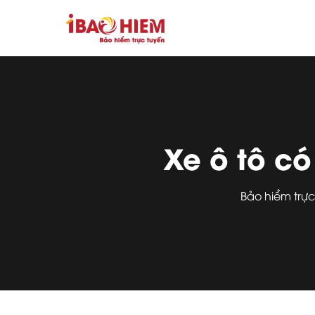
Xe ô tô co
Bảo hiểm trự