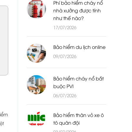
Phí bảo hiểm cháy nổ
nhà xưởng được tính
như thế nào?
17/07/2026
Bảo hiểm du lịch online
09/07/2026
Bảo hiểm cháy nổ bắt
buộc PVI
06/07/2026
hiểm
Bảo hiểm thân vỏ xe ô
tô quân đội
̣t
03/07/2026