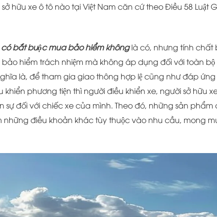
 sở hữu xe ô tô nào tại Việt Nam căn cứ theo Điều 58 Luật 
 có bắt buộc mua bảo hiểm không
là có, nhưng tính chất 
h bảo hiểm trách nhiệm mà không áp dụng đối với toàn bộ
nghĩa là, để tham gia giao thông hợp lệ cũng như đáp ứng
u khiển phương tiện thì người điều khiển xe, người sở hữu x
sự đối với chiếc xe của mình. Theo đó, những sản phẩm 
êm những điều khoản khác tùy thuộc vào nhu cầu, mong m