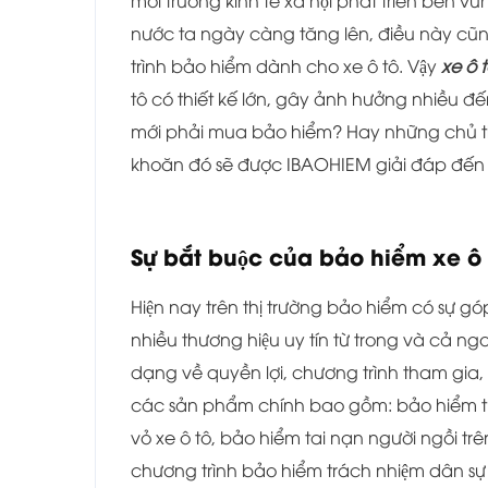
môi trường kinh tế xã hội phát triển bền 
nước ta ngày càng tăng lên, điều này cũng 
trình bảo hiểm dành cho xe ô tô. Vậy
xe ô 
tô có thiết kế lớn, gây ảnh hưởng nhiều 
mới phải mua bảo hiểm? Hay những chủ t
khoăn đó sẽ được IBAOHIEM giải đáp đến c
Sự bắt buộc của bảo hiểm xe ô
Hiện nay trên thị trường bảo hiểm có sự g
nhiều thương hiệu uy tín từ trong và cả ng
dạng về quyền lợi, chương trình tham gia, 
các sản phẩm chính bao gồm: bảo hiểm tr
vỏ xe ô tô, bảo hiểm tai nạn người ngồi trê
chương trình bảo hiểm trách nhiệm dân sự ô