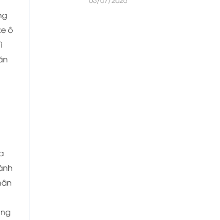
ơng
xe ô
̀
băn
đa
ành
thân
ụng