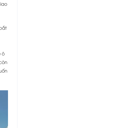
Giao
bắt
e ô
còn
uốn