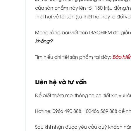
của sản phẩm này lên tới: 150 triệu đồng/ngư
thiệt hại về tài sản (sự thiệt hại này là đối 
Mong rằng bài viết trên IBAOHIEM đã giả
không?
Tìm hiểu chi tiết sản phẩm tại đây:
Bảo hiểm
Liên hệ và tư vấn
Để biết thêm mọi thông tin chi tiết xin vui lò
Hotline: 0966 490 888 – 02466 569 888 để 
Sau khi nhận được yêu cầu quý khách hàng