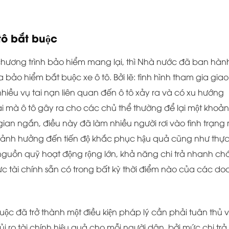
ô bắt buộc
̉a chương trình bảo hiểm mang lại, thì Nhà nước đã ban hàn
bảo hiểm bắt buộc xe ô tô. Bởi lẽ: tình hình tham gia giao
nhiều vụ tai nạn liên quan đến ô tô xảy ra và có xu hướng
ại mà ô tô gây ra cho các chủ thể thường để lại một khoản 
 gian ngắn, điều này đã làm nhiều người rơi vào tình trạng
ời ảnh hưởng đến tiến độ khắc phục hậu quả cũng như thự
́i nguồn quỹ hoạt động rộng lớn, khả năng chi trả nhanh ch
ực tài chính sẵn có trong bất kỳ thời điểm nào của các d
̣c đã trở thành một điều kiện pháp lý cần phải tuân thủ v
 ro tài chính hiệu quả cho mỗi người dân, bởi mức chi trả