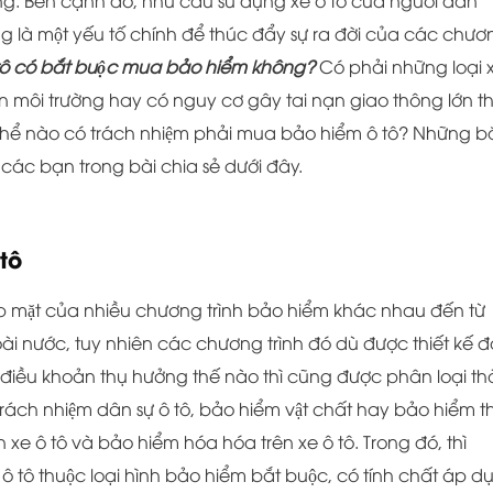
vững. Bên cạnh đó, nhu cầu sử dụng xe ô tô của người dân
là một yếu tố chính để thúc đẩy sự ra đời của các chư
tô có bắt buộc mua bảo hiểm không?
Có phải những loại 
đến môi trường hay có nguy cơ gây tai nạn giao thông lớn thi
hể nào có trách nhiệm phải mua bảo hiểm ô tô? Những 
ác bạn trong bài chia sẻ dưới đây.
 tô
óp mặt của nhiều chương trình bảo hiểm khác nhau đến từ
oài nước, tuy nhiên các chương trình đó dù được thiết kế 
điều khoản thụ hưởng thế nào thì cũng được phân loại th
ách nhiệm dân sự ô tô, bảo hiểm vật chất hay bảo hiểm 
n xe ô tô và bảo hiểm hóa hóa trên xe ô tô. Trong đó, thì
 tô thuộc loại hình bảo hiểm bắt buộc, có tính chất áp d