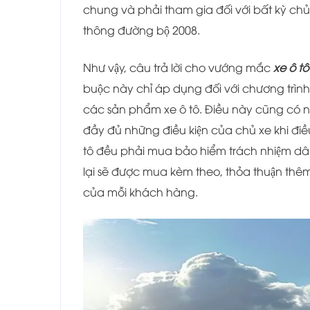
chung và phải tham gia đối với bất kỳ chủ
thông đường bộ 2008.
Như vậy, câu trả lời cho vướng mắc
xe ô tô
buộc này chỉ áp dụng đối với chương trìn
các sản phẩm xe ô tô. Điều này cũng có 
đầy đủ những điều kiện của chủ xe khi điề
tô đều phải mua bảo hiểm trách nhiệm dân 
lại sẽ được mua kèm theo, thỏa thuận th
của mỗi khách hàng.