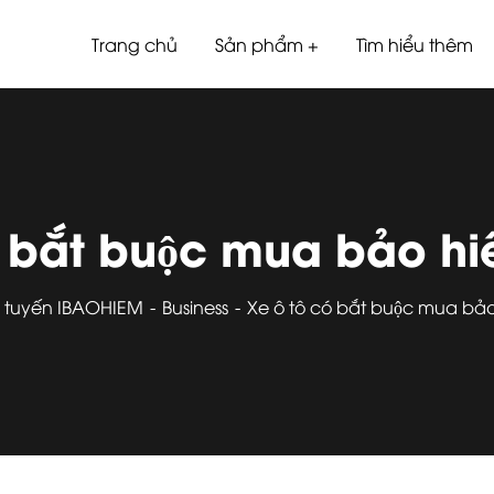
Trang chủ
Sản phẩm
Tìm hiểu thêm
́ bắt buộc mua bảo h
c tuyến IBAOHIEM
Business
Xe ô tô có bắt buộc mua ba