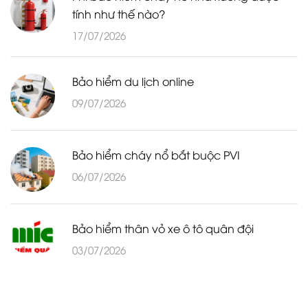
tính như thế nào?
17/07/2026
Bảo hiểm du lịch online
09/07/2026
Bảo hiểm cháy nổ bắt buộc PVI
06/07/2026
Bảo hiểm thân vỏ xe ô tô quân đội
03/07/2026