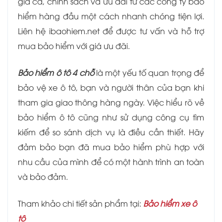
giá cả, chính sách và ưu đãi từ các công ty bảo
hiểm hàng đầu một cách nhanh chóng tiện lợi.
Liên hệ ibaohiem.net để được tư vấn và hỗ trợ
mua bảo hiểm với giá ưu đãi.
Bảo hiểm ô tô 4 chỗ
là một yếu tố quan trọng để
bảo vệ xe ô tô, bạn và người thân của bạn khi
tham gia giao thông hàng ngày. Việc hiểu rõ về
bảo hiểm ô tô cũng như sử dụng công cụ tìm
kiếm để so sánh dịch vụ là điều cần thiết. Hãy
đảm bảo bạn đã mua bảo hiểm phù hợp với
nhu cầu của mình để có một hành trình an toàn
và bảo đảm.
Tham khảo chi tiết sản phẩm tại:
Bảo hiểm xe ô
tô