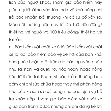
tích của người khác. Tham gia bảo hiểm này
giúp người lái xe yên tâm hơn về khả năng chi
trả các khoản bồi thường khi có sự cố xảy ra.
Mức bồi thường hiện nay tối đa 150 triệu đồng/
thiệt hại về người và 100 triệu đồng/ thiệt hại về
tài sản.
Bảo hiểm vật chất xe ô tô: B
ảo hiểm vật chất
xe là loại bảo hiểm bảo vệ xe hơi của bạn khỏi
hỏng hóc hoặc mất trộm do các nguyên nhân
như tai nạn, va quệt, rơi, hỏa hoạn, hoặc hỏng
hóc từ thiên tai. Phạm vi bảo hiểm thường bao
gồm chi phí sửa chữa hoặc thay thế phần hỏng
hóc của xe sau sự cố, cũng như các dịch vụ hỗ
trợ khẩn cấp. Tham gia bảo hiểm vật chất xe
giúp bạn tránh được những chi phí đáng kể khi