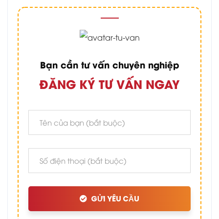
Bạn cần tư vấn chuyên nghiệp
ĐĂNG KÝ TƯ VẤN NGAY
GỬI YÊU CẦU