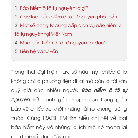
1
Bảo hiểm ô tô tự nguyện là gì?
2
Các loại bảo hiểm ô tô tự nguyện phổ biến
3
Một số công ty cung cấp dịch vụ bảo hiểm ô
tô tự nguyện tại Việt Nam
4
Mua bảo hiểm ô tô tự nguyện tại đâu?
5
Liên hệ và tư vấn
Trong thời đại hiện nay, sở hữu một chiếc ô tô
không chỉ là phương tiện đi lại mà còn là tài sản
quý giá của nhiều người.
Bảo hiểm ô tô tự
nguyện
trở thành giải pháp quan trọng giúp
bảo vệ chiếc xe khỏi những rủi ro không lường
trước. Cùng IBAOHIEM tìm hiểu chi tiết về loại
bảo hiểm này và những lợi ích mà nó mang lại
qua bài viết dưới đây nhé!