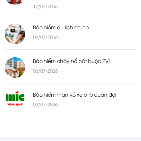
17/07/2026
Bảo hiểm du lịch online
09/07/2026
Bảo hiểm cháy nổ bắt buộc PVI
06/07/2026
Bảo hiểm thân vỏ xe ô tô quân đội
03/07/2026