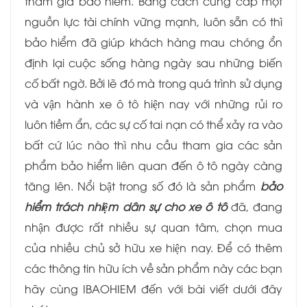
tham gia bảo hiểm. Bằng cách cung cấp một
nguồn lực tài chính vững mạnh, luôn sẵn có thì
bảo hiểm đã giúp khách hàng mau chóng ổn
định lại cuộc sống hàng ngày sau những biến
cố bất ngờ. Bởi lẽ đó mà trong quá trình sử dụng
và vận hành xe ô tô hiện nay với những rủi ro
luôn tiềm ẩn, các sự cố tai nạn có thể xảy ra vào
bất cứ lúc nào thì nhu cầu tham gia các sản
phẩm bảo hiểm liên quan đến ô tô ngày càng
tăng lên. Nổi bật trong số đó là sản phẩm
bảo
hiểm trách nhiệm dân sự cho xe ô tô
đã, đang
nhận được rất nhiều sự quan tâm, chọn mua
của nhiều chủ sở hữu xe hiện nay. Để có thêm
các thông tin hữu ích về sản phẩm này các bạn
hãy cùng IBAOHIEM đến với bài viết dưới đây