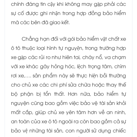
chính đáng tin cậy khi không may gặp phải các
sự cố được ghi nhận trong hợp đồng bảo hiểm
mà các bên đã giao kết.
Chẳng hạn đối với gói bảo hiểm vật chất xe
ô tô thuộc loại hình tự nguyện, trong trường hợp
xe gặp các rủi ro như hiên tai, cháy nổ, va chạm
với xe khác gây hỏng hóc, lệch trọng tâm, chìm
rơi xe,…. sản phẩm này sẽ thực hiện bồi thường
cho chủ xe các chi phí sửa chữa hoặc thay thế
bộ phận bị tổn thất. Hơn nữa, bảo hiểm tự
nguyện cũng bao gồm việc bảo vệ tài sản khỏi
mất cắp, giúp chủ xe yên tâm hơn về an ninh,
an toàn của xe ô tô ngoài ra còn bao gồm cả sự
bảo vệ những tài sản, con người sử dụng chiếc