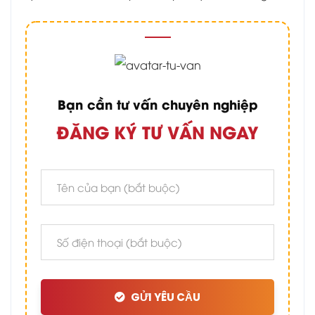
Bạn cần tư vấn chuyên nghiệp
ĐĂNG KÝ TƯ VẤN NGAY
GỬI YÊU CẦU