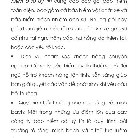
hiểm ô tô uy tín
cung cấp các gói bảo hiểm
toàn diện, bao gồm cả bảo hiểm vật chất xe và
bảo hiểm trách nhiệm dân sự. Những gói này
giúp bạn giảm thiểu rủi ro tài chính khi xe gặp sự
cố như tai nạn, trộm cắp, hư hỏng do thiên tai,
hoặc các yếu tố khác.
Dịch vụ chăm sóc khách hàng chuyên
nghiệp: Công ty bảo hiểm uy tín thường có đội
ngũ hỗ trợ khách hàng tận tình, sẵn sàng giúp
bạn giải quyết các vấn đề phát sinh khi yêu cầu
bồi thường.
Quy trình bồi thường nhanh chóng và minh
bạch: Một trong những ưu điểm lớn của các
công ty bảo hiểm có uy tín là quy trình bồi
thường rõ ràng, minh bạch, và ít thủ tục rườm