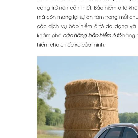
càng trở nên cần thiết. Bảo hiểm ô tô kh
mà còn mang lại sự an tâm trong mỗi chu
các dịch vụ bảo hiểm ô tô đa dạng và c
khám phá
các hãng bảo hiểm ô tô
hàng đ
hiểm cho chiếc xe của mình.