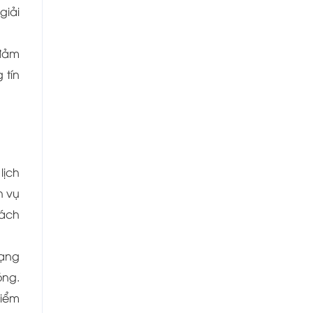
giải
 đảm
 tín
lịch
h vụ
rách
dạng
óng.
hiểm