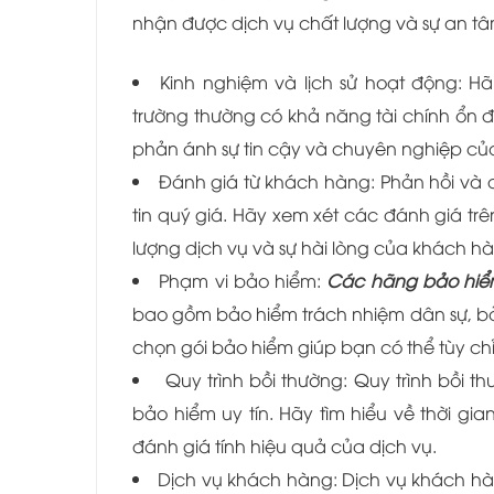
nhận được dịch vụ chất lượng và sự an tâm
Kinh nghiệm và lịch sử hoạt động: H
trường thường có khả năng tài chính ổn đ
phản ánh sự tin cậy và chuyên nghiệp của
Đánh giá từ khách hàng: Phản hồi và đ
tin quý giá. Hãy xem xét các đánh giá tr
lượng dịch vụ và sự hài lòng của khách h
Phạm vi bảo hiểm:
Các hãng bảo hiể
bao gồm bảo hiểm trách nhiệm dân sự, bảo 
chọn gói bảo hiểm giúp bạn có thể tùy ch
Quy trình bồi thường: Quy trình bồi
bảo hiểm uy tín. Hãy tìm hiểu về thời g
đánh giá tính hiệu quả của dịch vụ.
Dịch vụ khách hàng: Dịch vụ khách hàn