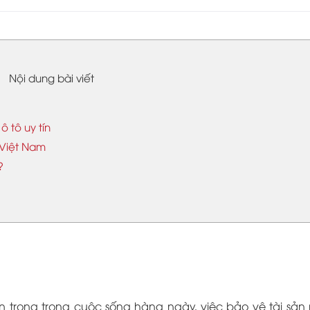
Nội dung bài viết
 tô uy tín
 Việt Nam
o?
an trọng trong cuộc sống hàng ngày, việc bảo vệ tài sản