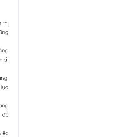
 thị
cũng
hông
chất
ạng,
 lựa
hãng
g để
việc