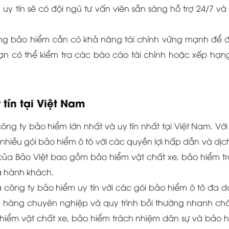
 tín sẽ có đội ngũ tư vấn viên sẵn sàng hỗ trợ 24/7 và 
ãng bảo hiểm cần có khả năng tài chính vững mạnh để
ạn có thể kiểm tra các báo cáo tài chính hoặc xếp hạng
 tín tại Việt Nam
ông ty bảo hiểm lớn nhất và uy tín nhất tại Việt Nam. Với 
nhiều gói bảo hiểm ô tô với các quyền lợi hấp dẫn và dịc
của Bảo Việt bao gồm bảo hiểm vật chất xe, bảo hiểm t
và hành khách.
là công ty bảo hiểm uy tín với các gói bảo hiểm ô tô đa 
ách hàng chuyên nghiệp và quy trình bồi thường nhanh ch
iểm vật chất xe, bảo hiểm trách nhiệm dân sự và bảo 