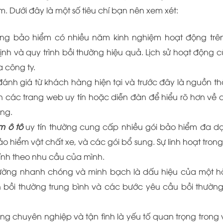
. Dưới đây là một số tiêu chí bạn nên xem xét:
ãng bảo hiểm có nhiều năm kinh nghiệm hoạt động trên
ịnh và quy trình bồi thường hiệu quả. Lịch sử hoạt động 
 công ty.
ánh giá từ khách hàng hiện tại và trước đây là nguồn t
ên các trang web uy tín hoặc diễn đàn để hiểu rõ hơn về 
àng.
m ô tô
uy tín thường cung cấp nhiều gói bảo hiểm đa d
hiểm vật chất xe, và các gói bổ sung. Sự linh hoạt trong
ỉnh theo nhu cầu của mình.
 thường nhanh chóng và minh bạch là dấu hiệu của một 
ian bồi thường trung bình và các bước yêu cầu bồi thườn
g chuyên nghiệp và tận tình là yếu tố quan trọng trong 