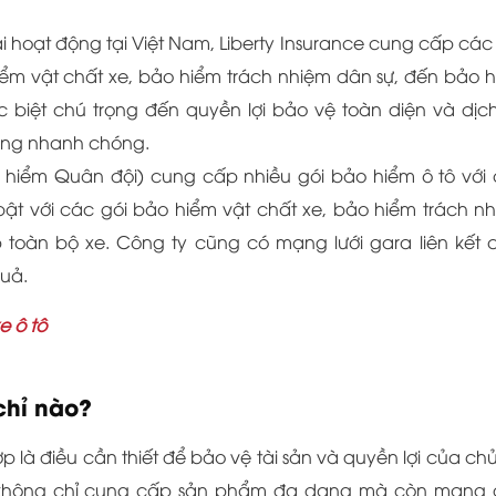
i hoạt động tại Việt Nam, Liberty Insurance cung cấp các
ểm vật chất xe, bảo hiểm trách nhiệm dân sự, đến bảo 
ặc biệt chú trọng đến quyền lợi bảo vệ toàn diện và dịc
ường nhanh chóng.
hiểm Quân đội) cung cấp nhiều gói bảo hiểm ô tô với
bật với các gói bảo hiểm vật chất xe, bảo hiểm trách n
toàn bộ xe. Công ty cũng có mạng lưới gara liên kết 
quả.
e ô tô
 chỉ nào?
 là điều cần thiết để bảo vệ tài sản và quyền lợi của chủ
,… không chỉ cung cấp sản phẩm đa dạng mà còn mang