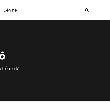
Liên hệ
tô
 hiểm ô tô