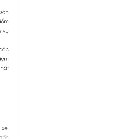
 sản
hiểm
h vụ
 các
hiệm
chất
 xe.
 đến