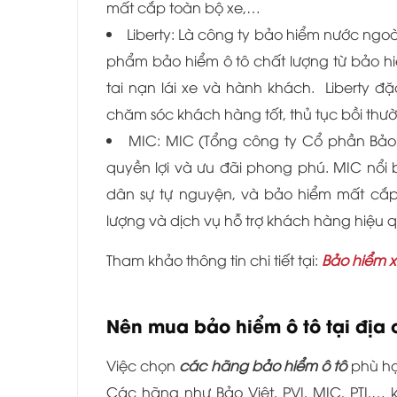
mất cắp toàn bộ xe,…
Liberty: Là công ty bảo hiểm nước ngoà
phẩm bảo hiểm ô tô chất lượng từ bảo hi
tai nạn lái xe và hành khách. Liberty đ
chăm sóc khách hàng tốt, thủ tục bồi th
MIC: MIC (Tổng công ty Cổ phần Bảo 
quyền lợi và ưu đãi phong phú. MIC nổi 
dân sự tự nguyện, và bảo hiểm mất cắp 
lượng và dịch vụ hỗ trợ khách hàng hiệu 
Tham khảo thông tin chi tiết tại:
Bảo hiểm x
Nên mua bảo hiểm ô tô tại địa
Việc chọn
các hãng bảo hiểm ô tô
phù hợp
Các hãng như Bảo Việt, PVI, MIC, PTI