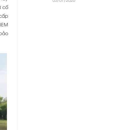
ự cố
 cấp
HIEM
 bảo