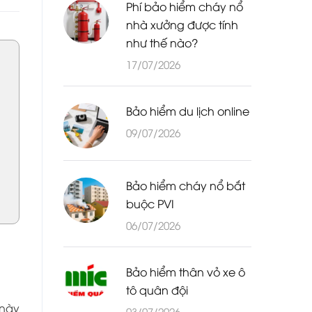
Phí bảo hiểm cháy nổ
nhà xưởng được tính
như thế nào?
17/07/2026
Bảo hiểm du lịch online
09/07/2026
Bảo hiểm cháy nổ bắt
buộc PVI
06/07/2026
Bảo hiểm thân vỏ xe ô
tô quân đội
 này
03/07/2026