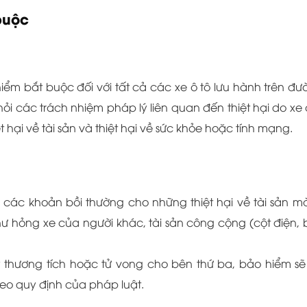
buộc
iểm bắt buộc đối với tất cả các xe ô tô lưu hành trên đư
i các trách nhiệm pháp lý liên quan đến thiệt hại do xe
hại về tài sản và thiệt hại về sức khỏe hoặc tính mạng.
trả các khoản bồi thường cho những thiệt hại về tài sản m
ư hỏng xe của người khác, tài sản công cộng (cột điện, 
ây thương tích hoặc tử vong cho bên thứ ba, bảo hiểm sẽ
heo quy định của pháp luật.