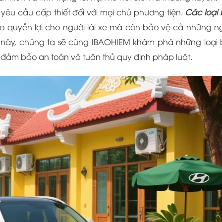
 yêu cầu cấp thiết đối với mọi chủ phương tiện.
Các loại
 quyền lợi cho người lái xe mà còn bảo vệ cả những n
ết này, chúng ta sẽ cùng IBAOHIEM khám phá những loại
 đảm bảo an toàn và tuân thủ quy định pháp luật.