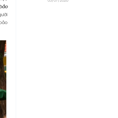
 bảo
gười
 bảo