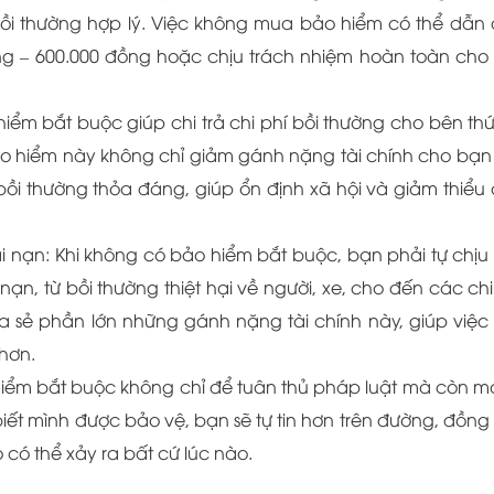
ồi thường hợp lý. Việc không mua bảo hiểm có thể dẫn
ồng – 600.000 đồng hoặc chịu trách nhiệm hoàn toàn cho
hiểm bắt buộc giúp chi trả chi phí bồi thường cho bên th
bảo hiểm này không chỉ giảm gánh nặng tài chính cho bạ
ồi thường thỏa đáng, giúp ổn định xã hội và giảm thiểu
ai nạn: Khi không có bảo hiểm bắt buộc, bạn phải tự chịu
 nạn, từ bồi thường thiệt hại về người, xe, cho đến các chi
a sẻ phần lớn những gánh nặng tài chính này, giúp việc 
hơn.
 hiểm bắt buộc không chỉ để tuân thủ pháp luật mà còn 
 biết mình được bảo vệ, bạn sẽ tự tin hơn trên đường, đồng 
o có thể xảy ra bất cứ lúc nào.