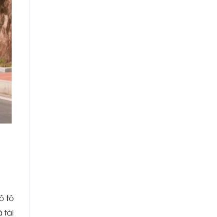
ô tô
 tài