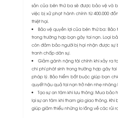
sản của bên thứ ba sẽ được bảo vệ và b
việc bị xử phạt hành chính từ 400.000 đ
thiệt hại.
Bảo vệ quyền lợi của bên thứ ba: Bảo 
trong trường hợp bạn gây tai nạn. Loại 
còn đảm bảo người bị hại nhận được sự b
tranh chấp dân sự.
Giảm gánh nặng tài chính khi xảy ra t
chi phí phát sinh trong trường hợp gây tai
pháp lý. Bảo hiểm bắt buộc giúp bạn chi
quyết hậu quả tai nạn trở nên nhẹ nhàng 
Tạo sự an tâm khi lưu thông: Mua bảo
lại sự an tâm khi tham gia giao thông. Khi
giúp giảm thiểu những lo lắng về các rủi r