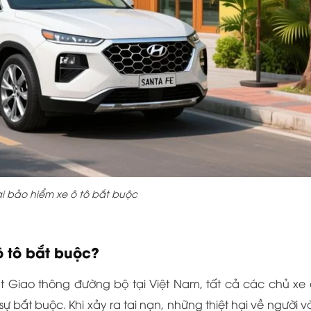
i bảo hiểm xe ô tô bắt buộc
ô tô bắt buộc?
ật Giao thông đường bộ tại Việt Nam, tất cả các chủ xe 
bắt buộc. Khi xảy ra tai nạn, những thiệt hại về người và