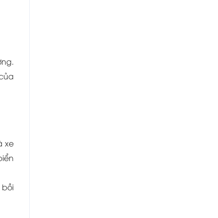
ờng.
 của
à xe
biển
 bồi