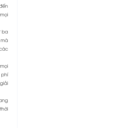
 đến
 mọi
ứ ba
n mà
 các
 mọi
 phí
giải
mang
thời