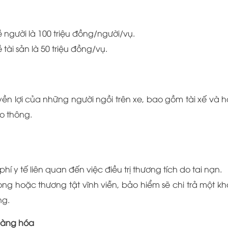
ề người là 100 triệu đồng/người/vụ.
 tài sản là 50 triệu đồng/vụ.
ền lợi của những người ngồi trên xe, bao gồm tài xế và 
ao thông.
 phí y tế liên quan đến việc điều trị thương tích do tai nạn.
ong hoặc thương tật vĩnh viễn, bảo hiểm sẽ chi trả một k
ng.
 hàng hóa