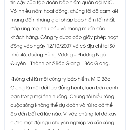
tin cậy của tập đoàn bảo hiểm quân đội MIC.
Với nhiều năm hoạt động, chúng tôi đã cam kết
mang đến những giải pháp bảo hiểm tốt nhất,
đáp ứng mọi nhu cầu và mong muốn của
khách hàng. Công ty được cấp giấy phép hoạt
động vào ngày 12/10/2007 và có địa chỉ tại Số
nhà 46, đường Hùng Vương – Phường Ngô
Quyền – Thành phố Bắc Giang – Bắc Giang.
Không chỉ là một công ty bảo hiểm, MIC Băc
Giang là một đối tác đồng hành, luôn bên cạnh
bạn trong mọi tình huống. Chúng tôi hiểu rằng
cuộc sống không thể dự đoán và rủi ro có thể
ập đến bất cứ lúc nào. Vì vậy, chúng tôi đã xây
dựng một đội ngũ chuyên nghiệp và sẵn sàng