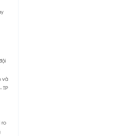
ậy
đội
y
n và
– TP
 ro
g