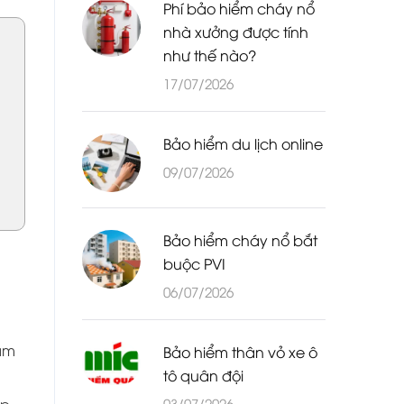
Phí bảo hiểm cháy nổ
nhà xưởng được tính
như thế nào?
17/07/2026
Bảo hiểm du lịch online
09/07/2026
Bảo hiểm cháy nổ bắt
buộc PVI
06/07/2026
âm
Bảo hiểm thân vỏ xe ô
tô quân đội
03/07/2026