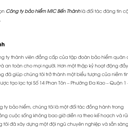
họn
Công ty bảo hiểm MIC Bến Thành
là đối tác đáng tin c
.
nh
ng ty thành viên đẳng cấp của tập đoàn bảo hiểm quân 
ệ và an toàn cho mọi người. Hơn một thập kỷ hoạt động đầ
g đã giúp chúng tôi trở thành một biểu tượng của niềm ti
được tạo lạc tại Số 14 Phan Tôn – Phường Đa Kao – Quận 1 
g ty bảo hiểm, chúng tôi là một đối tác đồng hành trong
ằng cuộc sống không bao giờ diễn ra theo kế hoạch và rủi
úng tôi đã xây dựng một đội ngũ chuyên nghiệp và sẵn sàn