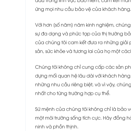
đầu trong lĩnh vực bảo hiểm, cam kết ma
ứng mọi nhu cầu bảo vệ của khách hàng
Với hơn [số năm] năm kinh nghiệm, chúng 
sự đa dạng và phức tạp của thị trường bả
của chúng tôi cam kết đưa ra những giải 
sản, sức khỏe và tương lai của họ một các
Chúng tôi không chỉ cung cấp các sản ph
dựng mối quan hệ lâu dài với khách hàng
những nhu cầu riêng biệt, và vì vậy, chúng
nhất cho từng trường hợp cụ thể.
Sứ mệnh của chúng tôi không chỉ là bảo vệ
một môi trường sống tích cực. Hãy đồng h
ninh và phồn thịnh.