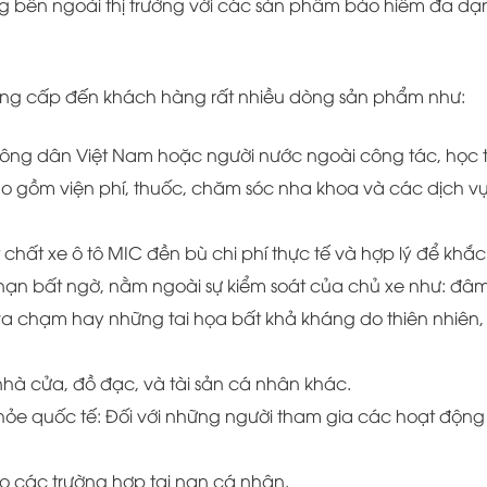
g bên ngoài thị trường với các sản phẩm bảo hiểm đa dạ
ng cấp đến khách hàng rất nhiều dòng sản phẩm như:
ông dân Việt Nam hoặc người nước ngoài công tác, học 
o gồm viện phí, thuốc, chăm sóc nha khoa và các dịch vụ
 chất xe ô tô MIC đền bù chi phí thực tế và hợp lý để khắc
i nạn bất ngờ, nằm ngoài sự kiểm soát của chủ xe như: đâ
hác va chạm hay những tai họa bất khả kháng do thiên nhiên,
 nhà cửa, đồ đạc, và tài sản cá nhân khác.
khỏe quốc tế: Đối với những người tham gia các hoạt động
o các trường hợp tai nạn cá nhân.