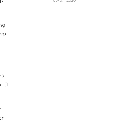
áp
ứng
iệp
có
 tốt
n,
an