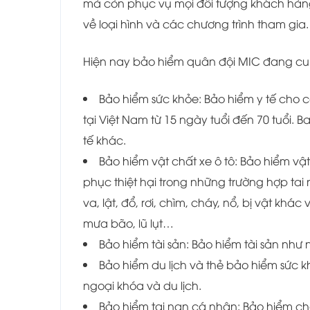
mà còn phục vụ mọi đối tượng khách hàn
về loại hình và các chương trình tham gia.
Hiện nay bảo hiểm quân đội MIC đang cu
Bảo hiểm sức khỏe: Bảo hiểm y tế cho c
tại Việt Nam từ 15 ngày tuổi đến 70 tuổi.
Ba
tế khác.
Bảo hiểm vật chất xe ô tô:
Bảo hiểm vật
phục thiệt hại trong những trường hợp ta
va, lật, đổ, rơi, chìm, cháy, nổ, bị vật k
mưa bão, lũ lụt…
Bảo hiểm tài sản: Bảo hiểm tài sản như
Bảo hiểm du lịch và thẻ bảo hiểm sức 
ngoại khóa và du lịch.
Bảo hiểm tai nạn cá nhân: Bảo hiểm ch