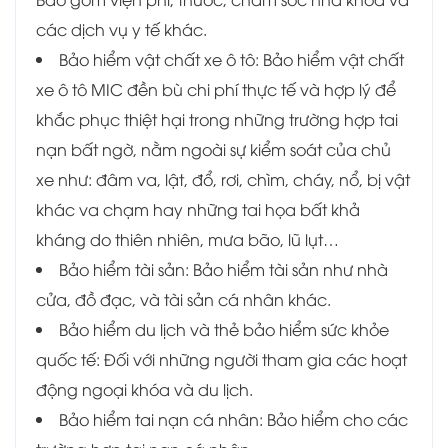
các dịch vụ y tế khác.
Bảo hiểm vật chất xe ô tô:
Bảo hiểm vật chất
xe ô tô MIC đền bù chi phí thực tế và hợp lý để
khắc phục thiệt hại trong những trường hợp tai
nạn bất ngờ, nằm ngoài sự kiểm soát của chủ
xe như: đâm va, lật, đổ, rơi, chìm, cháy, nổ, bị vật
khác va chạm hay những tai họa bất khả
kháng do thiên nhiên, mưa bão, lũ lụt…
Bảo hiểm tài sản: Bảo hiểm tài sản như nhà
cửa, đồ đạc, và tài sản cá nhân khác.
Bảo hiểm du lịch và thẻ bảo hiểm sức khỏe
quốc tế: Đối với những người tham gia các hoạt
động ngoại khóa và du lịch.
Bảo hiểm tai nạn cá nhân: Bảo hiểm cho các