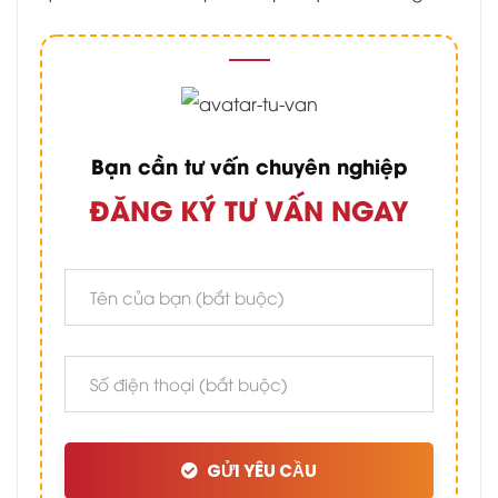
Bạn cần tư vấn chuyên nghiệp
ĐĂNG KÝ TƯ VẤN NGAY
GỬI YÊU CẦU