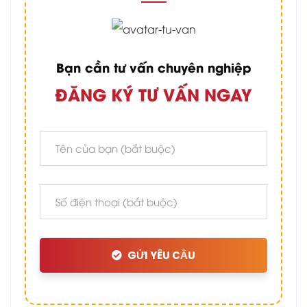
Bạn cần tư vấn chuyên nghiệp
ĐĂNG KÝ TƯ VẤN NGAY
GỬI YÊU CẦU