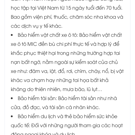
học tập tại Việt Nam từ 15 ngày tuổi đến 70 tuổi.
Bao gồm viện phí, thuốc, chăm sóc nha khoa và
các dịch vụ y tế khác.
Bảo hiểm vật chất xe ô tô:
Bảo hiểm vật chất
xe ô tô MIC đền bù chi phí thực tế và hợp lý để
khắc phục thiệt hại trong những trường hợp tai
nạn bất ngờ, nằm ngoài sự kiểm soát của chủ
xe như: đâm va, lật, đổ, rơi, chìm, cháy, nổ, bị vật
khác va chạm hay những tai họa bất khả
kháng do thiên nhiên, mưa bão, lũ lụt…
Bảo hiểm tài sản: Bảo hiểm tài sản như nhà
cửa, đồ đạc, và tài sản cá nhân khác.
Bảo hiểm du lịch và thẻ bảo hiểm sức khỏe
quốc tế: Đối với những người tham gia các hoạt
động ngoại khóa và du lịch.