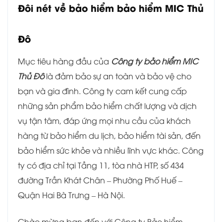
Đôi nét về bảo hiểm bảo hiểm MIC Thủ
Đô
Mục tiêu hàng đầu của
Công ty bảo hiểm MIC
Thủ Đô
là đảm bảo sự an toàn và bảo vệ cho
bạn và gia đình. Công ty cam kết cung cấp
những sản phẩm bảo hiểm chất lượng và dịch
vụ tận tâm, đáp ứng mọi nhu cầu của khách
hàng từ bảo hiểm du lịch, bảo hiểm tài sản, đến
bảo hiểm sức khỏe và nhiều lĩnh vực khác. Công
ty có địa chỉ tại Tầng 11, tòa nhà HTP, số 434
đường Trần Khát Chân – Phường Phố Huế –
Quận Hai Bà Trưng – Hà Nội.
Chào mừng bạn đến với Công ty Bảo hiểm