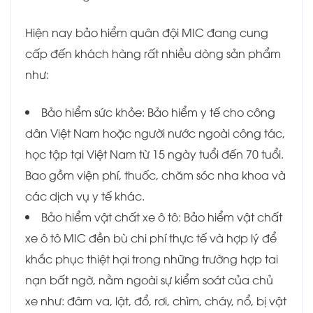
Hiện nay bảo hiểm quân đội MIC đang cung
cấp đến khách hàng rất nhiều dòng sản phẩm
như:
Bảo hiểm sức khỏe: Bảo hiểm y tế cho c
ông
dân Việt Nam hoặc người nước ngoài công tác,
học tập tại Việt Nam từ 15 ngày tuổi đến 70 tuổi.
Bao gồm viện phí, thuốc, chăm sóc nha khoa và
các dịch vụ y tế khác.
Bảo hiểm vật chất xe ô tô:
Bảo hiểm vật chất
xe ô tô MIC đền bù chi phí thực tế và hợp lý để
khắc phục thiệt hại trong những trường hợp tai
nạn bất ngờ, nằm ngoài sự kiểm soát của chủ
xe như: đâm va, lật, đổ, rơi, chìm, cháy, nổ, bị vật